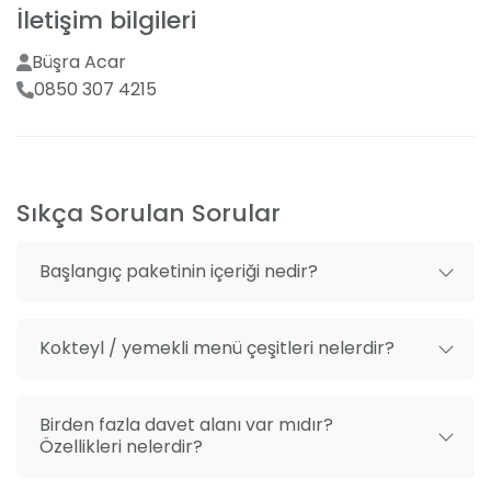
kurumsal etkinlikler gibi özel günleriniz için de eşsiz bir
İletişim bilgileri
Mekan dışı fotoğrafçı getirme
mekan sunuyor.
Büşra Acar
Mekan dışı organizasyon getirme
0850 307 4215
Kusursuz Hizmet Anlayışı
Her bir detayın sizin için önemli olduğunu biliyor ve bu
özel gününüzde yanınızda olmaktan gurur duyuyoruz.
Otantik Kır Bahçesi olarak, kaliteli servisimiz, özel
Sıkça Sorulan Sorular
menü seçeneklerimiz ve üst düzey organizasyon
kabiliyetimizle unutulmaz anlar yaratıyoruz.
Başlangıç paketinin içeriği nedir?
Kokteyl / yemekli menü çeşitleri nelerdir?
Birden fazla davet alanı var mıdır?
Özellikleri nelerdir?