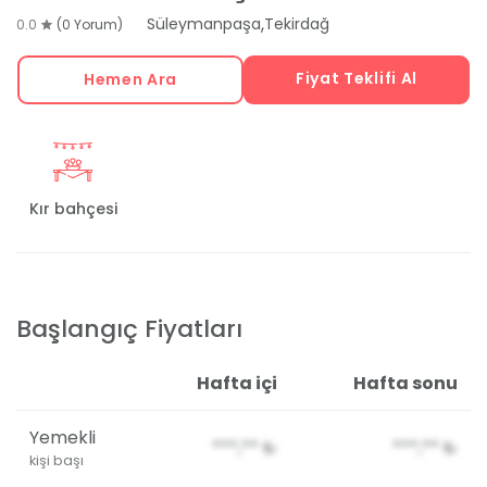
,
Süleymanpaşa
Tekirdağ
0.0
(0 Yorum)
Fiyat Teklifi Al
Hemen Ara
Kır bahçesi
Başlangıç Fiyatları
Hafta içi
Hafta sonu
Yemekli
***,**
₺
***,**
₺
kişi başı