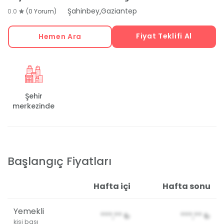
,
Şahinbey
Gaziantep
0.0
(0 Yorum)
Fiyat Teklifi Al
Hemen Ara
Şehir
merkezinde
Başlangıç Fiyatları
Hafta içi
Hafta sonu
Yemekli
***,**
₺
***,**
₺
kişi başı