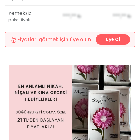
Yemeksiz
***,**
₺
***,**
₺
paket fiyatı
Fiyatları görmek için üye olun
Üye Ol