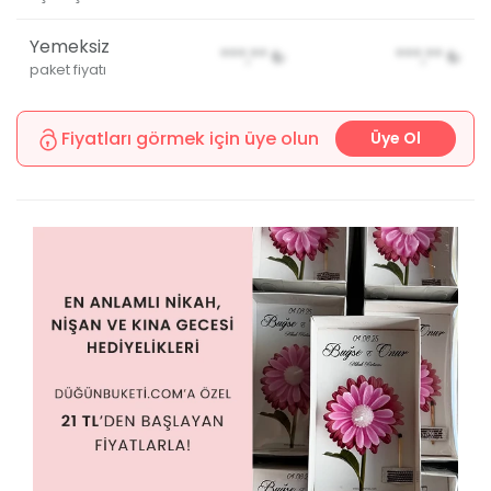
Yemeksiz
***,**
₺
***,**
₺
paket fiyatı
Fiyatları görmek için üye olun
Üye Ol