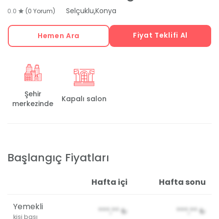
,
Selçuklu
Konya
0.0
(0 Yorum)
Fiyat Teklifi Al
Hemen Ara
Şehir
Kapalı salon
merkezinde
Başlangıç Fiyatları
Hafta içi
Hafta sonu
Yemekli
***,**
₺
***,**
₺
kişi başı