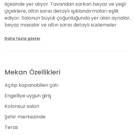
ilçesinde yer alıyor. Tavandan sarkan beyaz ve yeşil
çiçeklere, altın sarısı detaylı ışıklandırmaları eşlik
ediyor. Salonun büyük çoğunluğunda yer alan aynalar,
beyaz masalar ve altın sarısı detaylı süslemeler
sayesinde rüya gibi bir salon ortaya çıkıyor.
Hayallerinizdeki düğünü gerçekleştirmek için kişi başı
Daha fazla göster
10 TL'den başlayan fiyatları ile ev sahipliği yapıyor.
Özellikleri ve Kapasitesi
Mekan Özellikleri
Pamuk Prenses Salonu 3.000 kişiye kadar olan
davetlerinizde sizlere hizmet veriyor. Girişi engellilere
Açılıp kapanabilen çatı
uygun olan düğün salonunun 500 araçlık kapasitede
otoparkı ve vale hizmeti bulunuyor. Açılır kapanır
Engelliye uygun giriş
tavanı sayesinde hava koşulları hakkında
Kolonsuz salon
endişelenmenize gerek kalmadan farklı konseptler
yaratılıyor. Süslemeler, dekorasyon ve davetli sayısı
Şehir merkezinde
gibi detaylar ile ilgili isteklerinize uygun bir salon
Teras
hazırlanıyor. Bu detaylarda değişiklik yapmak
isterseniz dışarıdan organizasyon sorumlusu