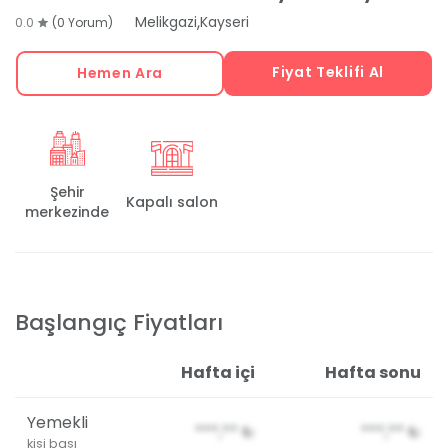
,
Melikgazi
Kayseri
0.0
(0 Yorum)
Fiyat Teklifi Al
Hemen Ara
Şehir
Kapalı salon
merkezinde
Başlangıç Fiyatları
Hafta içi
Hafta sonu
Yemekli
***,**
₺
***,**
₺
kişi başı