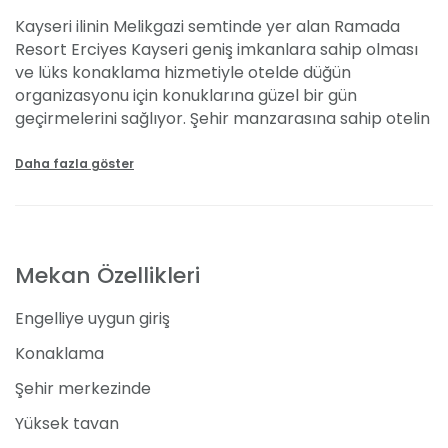
Kayseri ilinin Melikgazi semtinde yer alan Ramada
Resort Erciyes Kayseri geniş imkanlara sahip olması
ve lüks konaklama hizmetiyle otelde düğün
organizasyonu için konuklarına güzel bir gün
geçirmelerini sağlıyor. Şehir manzarasına sahip otelin
düğün fiyatları ise 100 TL’den başlıyor.
Daha fazla göster
Özellikleri ve Kapasitesi
Ramada Resort kış tatili için uygun bir tesis olarak
misafirlerine otelde düğün imkanı da sağlıyor. Otel
Mekan Özellikleri
içerisinde davet alanı olarak kapalı alan yer alıyor.
Kapalı alan yüksek tavan görünümüne sahip ve
Engelliye uygun giriş
yaklaşık 300 ile 400 arasında misafir konuk edebiliyor.
Konaklama olanağı da sunulan otelde 50 ile 75 kişi
Konaklama
aralığında konaklama imkanı sağlanıyor. Yemekli
Şehir merkezinde
davet veya kokteylli davet vermeyi düşünüyorsanız
300 - 400 kişi aralığında misafir ağırlanabiliyor. Ayrıca
Yüksek tavan
otelin yaklaşık 50 araçlık otopark kapasitesi