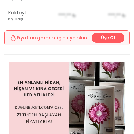
Kokteyl
***,**
₺
***,**
₺
kişi başı
Fiyatları görmek için üye olun
Üye Ol