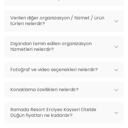
otelin açık adresi şu şekildedir: Erciyes Dağı, Oteller
bölgesi, Tekir Yaylası, Küme Evleri, No:126, 38220
Verilen diğer organizasyon / hizmet / ürün
Melikgazi, Kayseri.
türleri nelerdir?
Dışarıdan temin edilen organizasyon
hizmetleri nelerdir?
Fotoğraf ve video seçenekleri nelerdir?
Konaklama özellikleri nelerdir?
Ramada Resort Erciyes Kayseri Otelde
Düğün fiyatları ne kadardır?