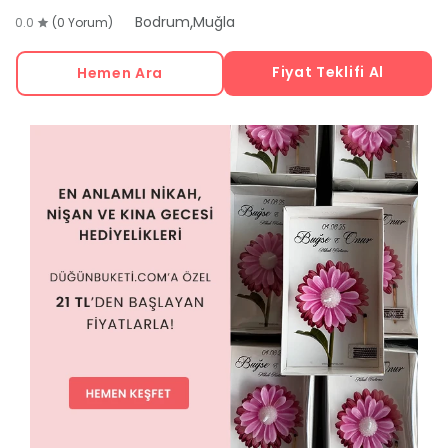
,
Bodrum
Muğla
0.0
(0 Yorum)
Fiyat Teklifi Al
Hemen Ara