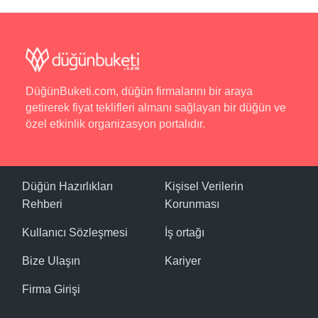
Yeme İçme
Roas Otel bünyesinde restoran ve oda servisi hizmeti
bulunmaktadır.
DüğünBuketi.com, düğün firmalarını bir araya
Spor
getirerek fiyat teklifleri almanı sağlayan bir düğün ve
Açık Havuz.
özel etkinlik organizasyon portalıdır.
Otel Olanakları
Araç Kiralama, Bar, Bebek Bakıcısı, Çamaşırhane,
Düğün Hazırlıkları
Kişisel Verilerin
Kablosuz İnternet, Kuru Temizleme, Lobi, Market,
Rehberi
Korunması
Otopark, Resepsiyon Hizmeti, Snack Bar, Transfer
Hizmeti.
Kullanıcı Sözleşmesi
İş ortağı
Plaj
Bize Ulaşın
Kariyer
Açık Havuz.
Firma Girişi
Havuz ve Plaj