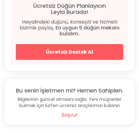
Bitez Sahili’ne 200 m uzaklıkta bulunuyor. Ayrıca
Ücretsiz Düğün Planlayıcın
Bodrum Marina’ya 5 km ve Barlar Sokağı’na 4 km
Leyla Burada!
uzaklıkta yer alıyor. Otelin açık adresi aşağıda yer
Hayalindeki düğünü, konsepti ve hizmeti
alıyor: Bitez Beldesi Halilim Cd. No:5 Bodrum / Muğla.
bizimle paylaş.
En uygun 5 düğün mekanı
bulalım.
Sıkça Sorulan Sorular
Konaklama Tipi
Ücretsiz Destek Al
Oda Kahvaltı, Sadece Oda.
Otelin Fiyatları
Roas Otel geceliği 650 TL'den başlıyor.
Bu senin İşletmen mi? Hemen Sahiplen.
Giriş Çıkış Saatleri
Bilgilerinin güncel olmasını sağla. Yeni müşteriler
Otele en erken 14.00 ve sonrasında giriş yapılabiliyor.
bulmak için lütfen ücretsiz araçlarımızı kullanın
En geç ise 12.00'a kadar çıkış yapmak gerekiyor.
Başvur
Aktiviteler
Masa tenisi ve dart aktiviteleri bulunuyor.