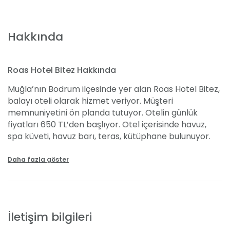
Hakkında
Roas Hotel Bitez Hakkında
Muğla’nın Bodrum ilçesinde yer alan Roas Hotel Bitez,
balayı oteli olarak hizmet veriyor. Müşteri
memnuniyetini ön planda tutuyor. Otelin günlük
fiyatları 650 TL’den başlıyor. Otel içerisinde havuz,
spa küveti, havuz barı, teras, kütüphane bulunuyor.
Ayrıca otel misafirlere özel plaj havlusu veriyor. Otel
odalarında buzdolabı, klima, ayna, oda kasası, saç
Daha fazla göster
kurutma makinesi, TV ve ütü masası bulunuyor.
Otelde kablosuz internet ve otopark hizmetinin
bulunması rakiplerinden ayıran özellik arasında yer
alıyor. Roas Hotel Bitez’de ihtiyaçlarınıza anında
İletişim bilgileri
cevap verebilmek için 24 saat resepsiyon hizmeti,