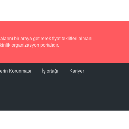
rını bir araya getirerek fiyat teklifleri almanı
inlik organizasyon portalıdır.
ilerin Korunması
İş ortağı
Kariyer