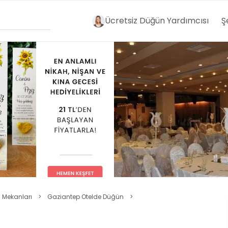
Ücretsiz Düğün Yardımcısı
Ş
 Mekanları
>
Gaziantep Otelde Düğün
>