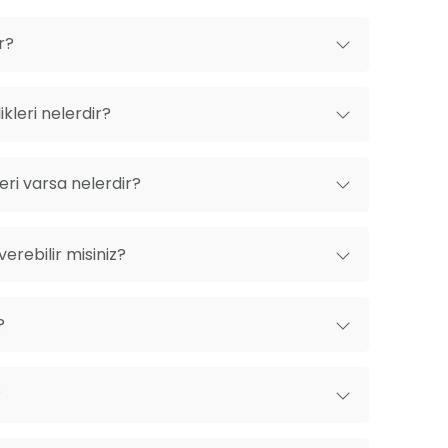
r?
kleri nelerdir?
ri varsa nelerdir?
erebilir misiniz?
?
?