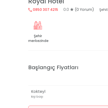
Royal Hotel
0.0
(0 Yorum)
0850 307 4215
Şehit
Şehir
merkezinde
Başlangıç Fiyatları
Kokteyl
kişi başı