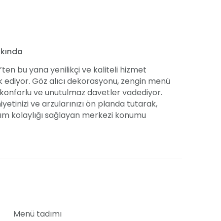
kkında
en bu yana yenilikçi ve kaliteli hizmet
lik ediyor. Göz alıcı dekorasyonu, zengin menü
e konforlu ve unutulmaz davetler vadediyor.
etinizi ve arzularınızı ön planda tutarak,
ım kolaylığı sağlayan merkezi konumu
yoruz.
cek kapasiteye sahip ve yemekli veya kokteyl
rlu bir ortamda, geniş dans pistinde
nemizde müzik dinletilerinin tadını
 yapısı, ferah ve aydınlık bir alan sunuyor.
Menü tadımı