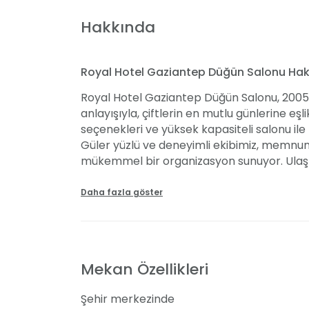
Hakkında
Royal Hotel Gaziantep Düğün Salonu Ha
Royal Hotel Gaziantep Düğün Salonu, 2005’t
anlayışıyla, çiftlerin en mutlu günlerine eş
seçenekleri ve yüksek kapasiteli salonu il
Güler yüzlü ve deneyimli ekibimiz, memnuniy
mükemmel bir organizasyon sunuyor. Ulaş
sayesinde, konuklarınızı zahmetsizce ağırlı
Daha fazla göster
Davet Alanlarımız
Balo salonumuz, 650 misafiri ağırlayabile
düzeninde hizmet sunabiliyor. Şık ve konfo
Mekan Özellikleri
dostlarınızla doyasıya eğlenebilir, özel sah
çıkarabilirsiniz. Salonumuzun yüksek tavanlı
Şehir merkezinde