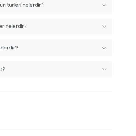
n türleri nelerdir?
er nelerdir?
adardır?
ir?