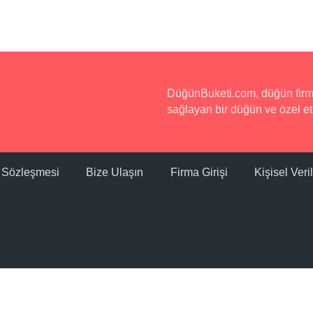
DüğünBuketi.com, düğün firmala
sağlayan bir düğün ve özel etk
ı Sözleşmesi
Bize Ulaşın
Firma Girişi
Kişisel Ver