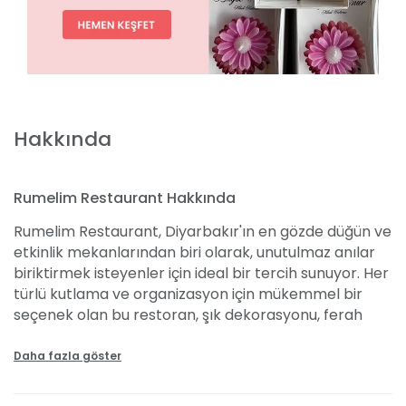
Hakkında
Rumelim Restaurant Hakkında
Rumelim Restaurant, Diyarbakır'ın en gözde düğün ve
etkinlik mekanlarından biri olarak, unutulmaz anılar
biriktirmek isteyenler için ideal bir tercih sunuyor. Her
türlü kutlama ve organizasyon için mükemmel bir
seçenek olan bu restoran, şık dekorasyonu, ferah
atmosferi ve ayrıcalıklı hizmetleriyle ön plana çıkıyor.
Nikah sonrası yemeklerinden mezuniyet balolarına,
Daha fazla göster
doğum günü partilerinden özel yemek
organizasyonlarına kadar her türlü etkinliğinizi