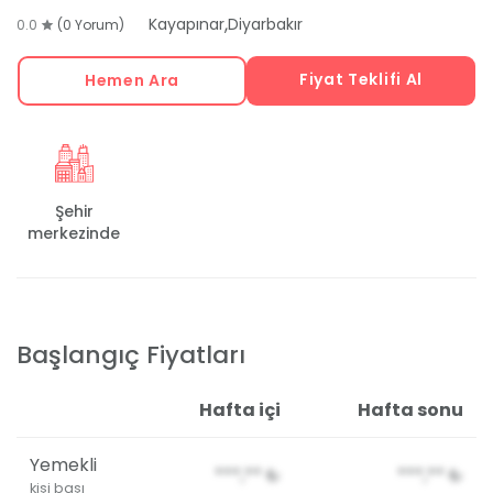
,
Kayapınar
Diyarbakır
0.0
(0 Yorum)
Fiyat Teklifi Al
Hemen Ara
Şehir
merkezinde
Başlangıç Fiyatları
Hafta içi
Hafta sonu
Yemekli
***,**
₺
***,**
₺
kişi başı