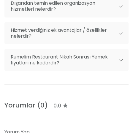
her detayı düşünüyor ve uyguluyoruz.
Dışarıdan temin edilen organizasyon
hizmetleri nelerdir?
Hizmet verdiğiniz ek avantajlar / özellikler
nelerdir?
Rumelim Restaurant Nikah Sonrası Yemek
fiyatları ne kadardır?
Yorumlar (0)
0.0
Yorum Yap