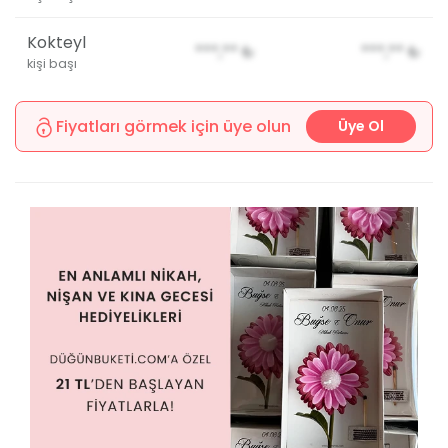
Kokteyl
***,**
₺
***,**
₺
kişi başı
Fiyatları görmek için üye olun
Üye Ol