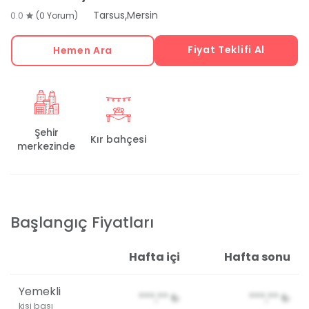
,
Tarsus
Mersin
0.0
(0 Yorum)
Fiyat Teklifi Al
Hemen Ara
Şehir
Kır bahçesi
merkezinde
Başlangıç Fiyatları
Hafta içi
Hafta sonu
Yemekli
***,**
₺
***,**
₺
kişi başı