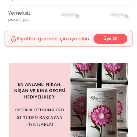
Yemeksiz
***,**
₺
***,**
₺
paket fiyatı
Fiyatları görmek için üye olun
Üye Ol