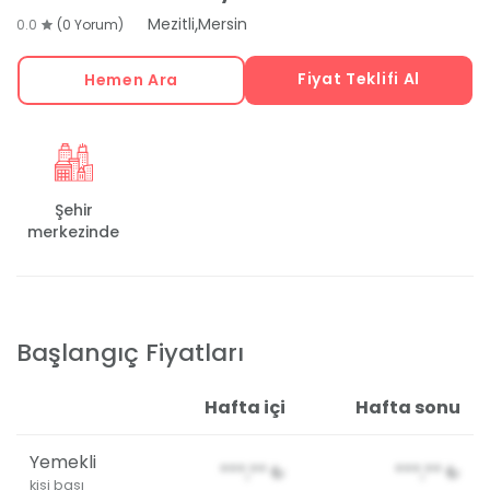
,
Mezitli
Mersin
0.0
(0 Yorum)
Fiyat Teklifi Al
Hemen Ara
Şehir
merkezinde
Başlangıç Fiyatları
Hafta içi
Hafta sonu
Yemekli
***,**
₺
***,**
₺
kişi başı