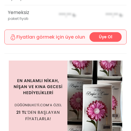
Yemeksiz
***,**
₺
***,**
₺
paket fiyatı
Fiyatları görmek için üye olun
Üye Ol