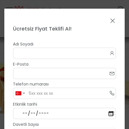
Ücretsiz Fiyat Teklifi Al!
Anasayfa
>
>
Samsun Öğretmenevi
1 / 5
Adı Soyadı
E-Posta
Telefon numarası
Etkinlik tarihi
Samsun Öğretmenevi
Davetli Sayısı