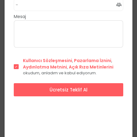
,
Alaçam
Samsun
0.0
(0 Yorum)
Mesaj
Fiyat Teklifi Al
Hemen Ara
Şehir
Kullanıcı Sözleşmesini
Pazarlama İznini
,
,
merkezinde
Aydınlatma Metnini
Açık Rıza Metinlerini
,
okudum, anladım ve kabul ediyorum.
Ücretsiz Teklif Al
Başlangıç Fiyatları
Hafta içi
Hafta sonu
Yemekli
***,**
₺
***,**
₺
kişi başı