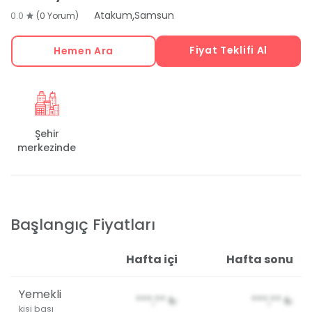
,
Atakum
Samsun
0.0
(0 Yorum)
Fiyat Teklifi Al
Hemen Ara
Şehir
merkezinde
Başlangıç Fiyatları
Hafta içi
Hafta sonu
Yemekli
***,**
₺
***,**
₺
kişi başı