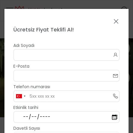
Ücretsiz Fiyat Teklifi Al!
Anasayfa
>
>
Şehr-i Sefa Retro Coffee
1 / 16
Adı Soyadı
E-Posta
Telefon numarası
Etkinlik tarihi
Şehr-i Sefa Retro Coffee
Davetli Sayısı