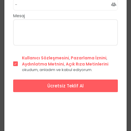
,
Merkez
Malatya
0.0
(0 Yorum)
Mesaj
Fiyat Teklifi Al
Hemen Ara
Şehir
Kullanıcı Sözleşmesini
Pazarlama İznini
,
,
merkezinde
Aydınlatma Metnini
Açık Rıza Metinlerini
,
okudum, anladım ve kabul ediyorum.
Ücretsiz Teklif Al
Başlangıç Fiyatları
Hafta içi
Hafta sonu
Yemekli
***,**
₺
***,**
₺
kişi başı