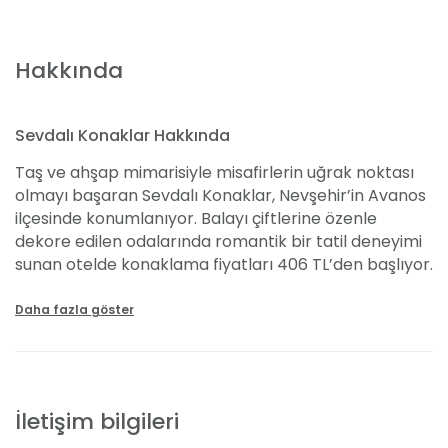
Hakkında
Sevdalı Konaklar Hakkında
Taş ve ahşap mimarisiyle misafirlerin uğrak noktası
olmayı başaran Sevdalı Konaklar, Nevşehir’in Avanos
ilçesinde konumlanıyor. Balayı çiftlerine özenle
dekore edilen odalarında romantik bir tatil deneyimi
sunan otelde konaklama fiyatları 406 TL’den başlıyor.
Balayı çiftleri için özel olarak oda süslemesi yapan
otelde ayrıca çiftlere özel olarak gazete servisi ve
Daha fazla göster
meyve sepeti ikramı da yapılıyor. Şehrin içerisindeki
konumuyla misafirlerine avantajlı bir konaklama
imkanı sağlayan otelde Avanos’un tarihi sokaklarında
özgürce dolaştıktan sonra kolaylıkla otele
İletişim bilgileri
ulaşabilirsiniz. Ayrıca otelin çevresinde yapılan balon