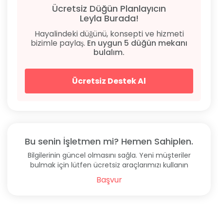
Yol Tarifi
Ücretsiz Düğün Planlayıcın
Leyla Burada!
Özkonak Yeraltı Şehri'ne 20 km, Nevşehir
Hayalindeki düğünü, konsepti ve hizmeti
Havalimanı'na 28 km, Uçhisar Kalesi’ne 13,2 km
bizimle paylaş.
En uygun 5 düğün mekanı
mesafede konumlana otel, Alaaddin Hamamı’na ise 9
bulalım.
dakika yürüme mesafesinde konumlanıyor. Tesisin
açık adresi ise şu şekilde: Yukarı Mah, 112. Sk No:5,
50500 Avanos / Nevşehir.
Ücretsiz Destek Al
Sıkça Sorulan Sorular
Konaklama Tipi
Oda Kahvaltı.
Bu senin İşletmen mi? Hemen Sahiplen.
Bilgilerinin güncel olmasını sağla. Yeni müşteriler
Otelin Fiyatları
bulmak için lütfen ücretsiz araçlarımızı kullanın
Sevdalı Konaklar balayı konaklama fiyatları 406 TL'
Başvur
den başlıyor.
Giriş - Çıkış Saatleri