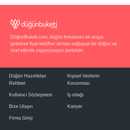
Otele girişler en erken 14.00 ve sonrasında yapılırken
çıkışlar ise en geç 12.00 ve öncesinde yapılıyor.
Yeme - İçme
Otelde kahvaltı servisi yapılıyor.
DüğünBuketi.com, düğün firmalarını bir araya
getirerek fiyat teklifleri almanı sağlayan bir düğün ve
Otel Olanakları
özel etkinlik organizasyon portalıdır.
Araç Kiralama, İnternet, Kablosuz İnternet, Lobi,
Resepsiyon Hizmeti, Transfer Hizmeti, Telefon.
Balayı Detayları
Düğün Hazırlıkları
Kişisel Verilerin
Balayı çiftleri için özel olarak oda süslemesi yapan
Rehberi
Korunması
Sevdalı Konaklar ayrıca çiftlere özel olarak gazete
Kullanıcı Sözleşmesi
İş ortağı
servisi ve meyve sepeti ikramı da yapılıyor.
Bize Ulaşın
Kariyer
Çevre ve Konum
Otel, Nevşehir'in Avanos ilçesinde konumlanıyor.
Firma Girişi