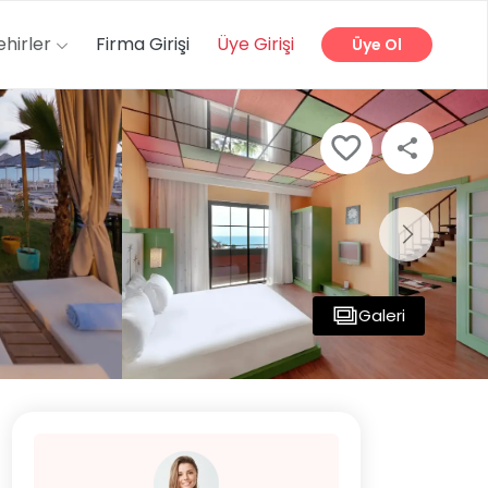
ehirler
Firma Girişi
Üye Girişi
Üye Ol
Galeri