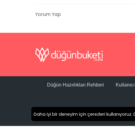
doldurabilirsiniz.
Yorum Yap
Siam Elegance Hotels & Spa Nerededir?
Bu otel, Antalya'nın Serik ilçesinin Belek 
km uzaklıkta. Açık Adres: Boğazkent, 50. Sk
Sıkça Sorulan Sorular
Konaklama Tipi:
Her Şey Dahil.
Düğün Hazırlıkları Rehberi
Kullanıc
Otelin Fiyatları:
Fiyatlar tercih edeceğiniz oda tipine göre 
kişi başına konaklama ücreti yaklaşık 19.00
Daha iyi bir deneyim için çerezleri kullanıyoruz
Giriş - Çıkış:
Giriş işlemleri 14.00'te Siam Elegance Hotel
işlemleri 12:00 civarında tamamlanıyor.