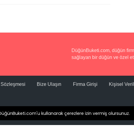
semtinde bulunuyor. Otel Antalya Havaalanı'na 43
. No:8, 07552 Serik / Antalya.
DüğünBuketi.com, düğün firmala
sağlayan bir düğün ve özel etk
ı Sözleşmesi
Bize Ulaşın
Firma Girişi
Kişisel Ver
değişim göstermekle birlikte, otelin tek gecelik
0TL'den başlıyor.
. DüğünBuketi.com'u kullanarak çerezlere izin vermiş olursunuz.
s & Spa ekipleri tarafından yapılırken çıkış