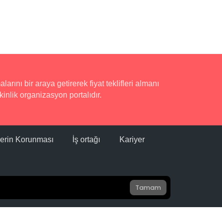
rını bir araya getirerek fiyat teklifleri almanı
inlik organizasyon portalıdır.
ilerin Korunması
İş ortağı
Kariyer
Tamam