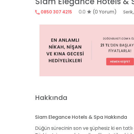
Siam Elegance Hotels & 
0.0
(0 Yorum)
,
0850 307 4215
Serik
Hakkında
Siam Elegance Hotels & Spa Hakkında
Düğün sürecinin son ve şüphesiz ki en tatlı 