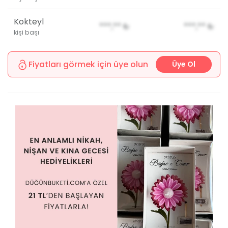
Kokteyl
***,**
₺
***,**
₺
kişi başı
Fiyatları görmek için üye olun
Üye Ol