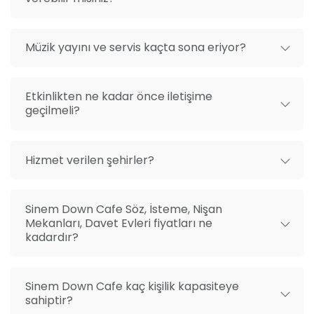
kadar davetli kapasitemizle, yemekli veya kokteylli
organizasyonlar için özenle hazırlanmış bir atmosfer
sunuyoruz. Şehir merkezinde, şehir manzaralı bir
Müzik yayını ve servis kaçta sona eriyor?
konumda bulunan mekanımız, kolay ulaşımı ve
benzersiz ambiansıyla dikkat çekiyor.
Etkinlikten ne kadar önce iletişime
geçilmeli?
Sağlık ve Güvenlik
Misafirlerimizin sağlığı ve güvenliği bizim için en
önemli önceliktir. Bu sebeple, tüm
Hizmet verilen şehirler?
organizasyonlarımız sırasında güncel sağlık ve
güvenlik yönergelerini titizlikle uyguluyoruz.
Mekanımız, huzurlu ve güvenli bir deneyim için
Sinem Down Cafe Söz, İsteme, Nişan
gereken tüm önlemlere sahiptir.
Mekanları, Davet Evleri fiyatları ne
kadardır?
Sinem Down Cafe kaç kişilik kapasiteye
sahiptir?