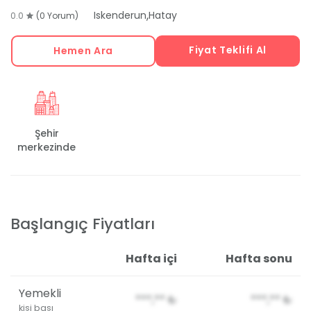
,
Iskenderun
Hatay
0.0
(0 Yorum)
Fiyat Teklifi Al
Hemen Ara
Şehir
merkezinde
Başlangıç Fiyatları
Hafta içi
Hafta sonu
Yemekli
***,**
₺
***,**
₺
kişi başı