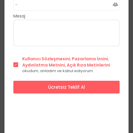
,
Merkez
Sivas
0.0
(0 Yorum)
Mesaj
Fiyat Teklifi Al
Hemen Ara
Şehir
Kullanıcı Sözleşmesini
Pazarlama İznini
,
,
merkezinde
Aydınlatma Metnini
Açık Rıza Metinlerini
,
okudum, anladım ve kabul ediyorum.
Ücretsiz Teklif Al
Başlangıç Fiyatları
Hafta içi
Hafta sonu
Kokteyl
***,**
₺
***,**
₺
kişi başı