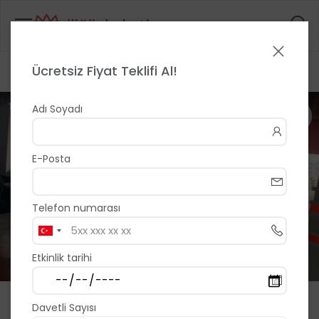
Ücretsiz Fiyat Teklifi Al!
Anasayfa
>
>
Sivas Aynalı Çarşı Cafe Mor
1 / 3
Adı Soyadı
E-Posta
Telefon numarası
Etkinlik tarihi
Sivas Aynalı Çarşı Cafe Mor
Davetli Sayısı