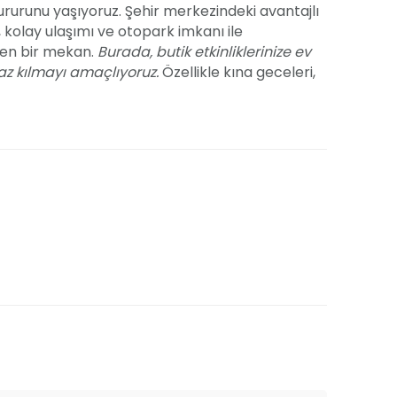
ururunu yaşıyoruz. Şehir merkezindeki avantajlı
kolay ulaşımı ve otopark imkanı ile
ilen bir mekan.
Burada, butik etkinliklerinize ev
az kılmayı amaçlıyoruz.
Özellikle kına geceleri,
işilik restoranımız, hayalinizdeki organizasyonu
şarıdan organizasyon hizmeti alma seçeneğinizle
kendiniz belirleyebilirsiniz. Daha fazla bilgi ve
riniz için planlama yapmaya başlayabilirsiniz.
iletişime geçme zamanı!