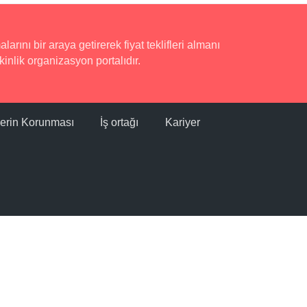
rını bir araya getirerek fiyat teklifleri almanı
inlik organizasyon portalıdır.
ilerin Korunması
İş ortağı
Kariyer