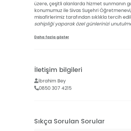
üzere, çeşitli alanlarda hizmet sunmanın g
konumumuz ile Sivas Suşehri Öğretmenevi, 
misafirlerimiz tarafından sıklıkla tercih ed
sahipliği yaparak özel günlerinizi unutulm
söz ve nişan gibi törenler için ayrılan 100 k
gerçekleştirmeniz için sizleri bekliyor. Dı
Daha fazla göster
birlikte, istediğiniz süslemeleri ve detayları 
detay için bize hemen ulaşabilir, özel günle
Şimdi, hakkımızda daha fazla öğrenme ve 
İletişim bilgileri
İbrahim Bey
0850 307 4215
Sıkça Sorulan Sorular