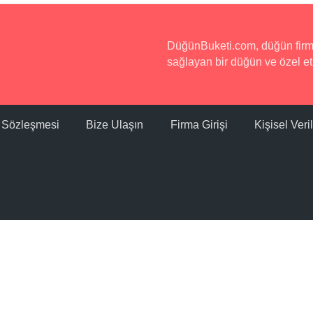
DüğünBuketi.com, düğün firmala
sağlayan bir düğün ve özel etk
ı Sözleşmesi
Bize Ulaşın
Firma Girişi
Kişisel Ver
© 2016 - 2026 Tüm hakları saklıdır.
Site Haritası