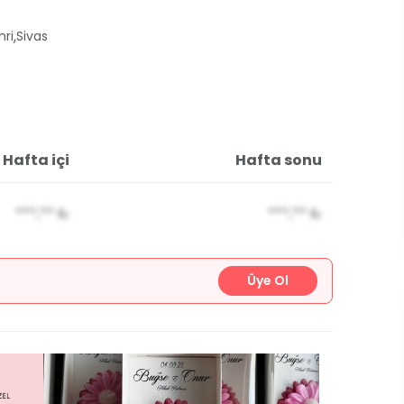
,
hri
Sivas
Hafta içi
Hafta sonu
***,**
₺
***,**
₺
Üye Ol