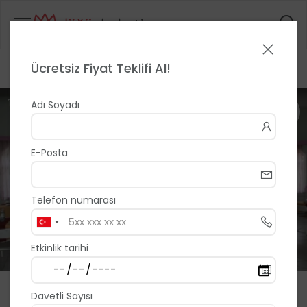
Ücretsiz Fiyat Teklifi Al!
Anasayfa
>
>
Suşehri Öğretmenevi
1 / 3
Adı Soyadı
E-Posta
Telefon numarası
Etkinlik tarihi
Suşehri Öğretmenevi
Davetli Sayısı