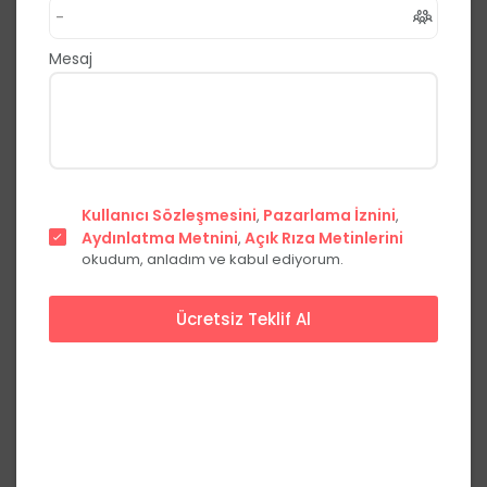
,
Suşehri
Sivas
0.0
(0 Yorum)
Mesaj
Fiyat Teklifi Al
Hemen Ara
Başlangıç Fiyatları
Kullanıcı Sözleşmesini
Pazarlama İznini
,
,
Aydınlatma Metnini
Hafta içi
Açık Rıza Metinlerini
Hafta sonu
,
okudum, anladım ve kabul ediyorum.
Kokteyl
***,**
₺
***,**
₺
kişi başı
Ücretsiz Teklif Al
Fiyatları görmek için üye olun
Üye Ol