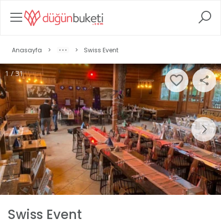
Anasayfa
>
>
Swiss Event
1 / 31
Swiss Event