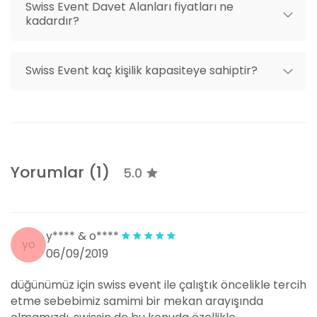
Swiss Event Davet Alanları fiyatları ne
organizatörlerin ve kötü fiyat politikalarının özel
kadardır?
günlerinize gölge düşürmesine izin vermeyin.
Yetenekli ve organize ekip çalışması sayesinde, Swiss
Event’ın yüksek manevra kabiliyetine sahip olduğunu
Swiss Event kaç kişilik kapasiteye sahiptir?
aklınızdan çıkamayın.
Nasıl Gidilir?
Swiss Event, Narlıdere’de, Altı Evler Mahallesi’nde yer
almaktadır. Bahçe ve şehir manzarasını bir arada
sunan mekanın açık adresi ise şöyledir: Altı Evler Mah.
Yorumlar (1)
5.0
Aksu Sk. No:2 – Sahilevleri, Narlıdere, İzmir.
y**** & o****
yo
06/09/2019
düğünümüz için swiss event ile çalıştık öncelikle tercih
etme sebebimiz samimi bir mekan arayışında