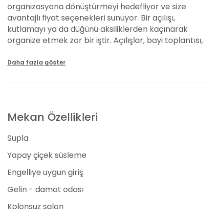
organizasyona dönüştürmeyi hedefliyor ve size
avantajlı fiyat seçenekleri sunuyor. Bir açılışı,
kutlamayı ya da düğünü aksiliklerden kaçınarak
organize etmek zor bir iştir. Açılışlar, bayi toplantısı,
baby shower, davet, resepsiyon, düğün, kurumsal
etkinlikler, mezuniyet törenleri, nişan, parti, sünnet
Daha fazla göster
düğünü ve kına gecesi gibi etkinliklerin önüne
geçecek ufak hatta büyük aksaklıklar zaman zaman
mekan kaynaklı olabilmektedir.
Mekan Özellikleri
Swiss Event, Narlıdere’de misafirlerini bu tatsız
deneyimlerden uzakta ağırlamaya özen gösteriyor.
Supla
Eğitimli ve deneyimli personeli sayesinde organize
Yapay çiçek süsleme
edeceğiniz özel günlerinizde size kendinizi güvende
hissettirmeyi amaçlıyor. Güven duyabileceğiniz bir
Engelliye uygun giriş
organizasyon ekibiyle, planlarınızın aksama ihtimalini
Gelin - damat odası
azalacağını unutmayın. 250 kişilik davetli ve yemek
kapasitesiyle, konuklarına geleneksel ve çağdaş
Kolonsuz salon
mutfağı harmanlayarak menüler hazırlayan Swiss