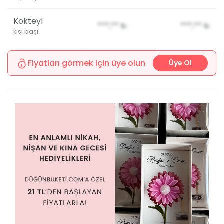
Kokteyl
***,**
₺
***,**
₺
kişi başı
Fiyatları görmek için üye olun
Üye Ol