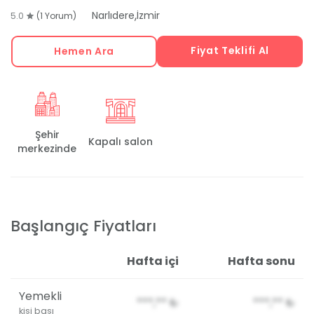
,
Narlıdere
İzmir
5.0
(1 Yorum)
Fiyat Teklifi Al
Hemen Ara
Şehir
Kapalı salon
merkezinde
Başlangıç Fiyatları
Hafta içi
Hafta sonu
Yemekli
***,**
₺
***,**
₺
kişi başı