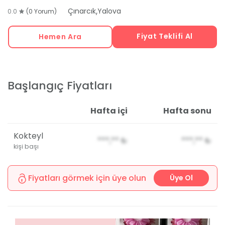
,
Çınarcık
Yalova
0.0
(0 Yorum)
Fiyat Teklifi Al
Hemen Ara
Başlangıç Fiyatları
Hafta içi
Hafta sonu
Kokteyl
***,**
₺
***,**
₺
kişi başı
Fiyatları görmek için üye olun
Üye Ol