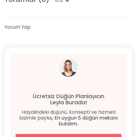
Detaylar ve Dekorasyon
Rengarenk ve canlı dekorasyonumuzla, mekanımızda
her zaman sıcak ve davetkar bir atmosfer var.
Yorum Yap
İsteğinize göre şekillendirdiğimiz mekanımız,
hayallerinizdeki etkinliği gerçekleştirmek için ideal bir
zemine sahip. Açılır-kapanır camekanımızla yaz
aylarında açık hava hissini yaşayabilir, etkinliğinizi
farklı bir boyuta taşıyabilirsiniz.
Ücretsiz Düğün Planlayıcın
Leyla Burada!
Hayalindeki düğünü, konsepti ve hizmeti
bizimle paylaş.
En uygun 5 düğün mekanı
bulalım.