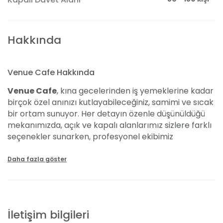
Hakkında
Venue Cafe Hakkında
Venue Cafe
, kına gecelerinden iş yemeklerine kadar
birçok özel anınızı kutlayabileceğiniz, samimi ve sıcak
bir ortam sunuyor. Her detayın özenle düşünüldüğü
mekanımızda, açık ve kapalı alanlarımız sizlere farklı
seçenekler sunarken, profesyonel ekibimiz
unutulmaz bir organizasyon deneyimi için sizlerle.
Kendinizi evinizde hissedeceğiniz bir atmosferde,
Daha fazla göster
hayalinizdeki etkinliği gerçekleştirmek için çıkarınımış
olduğumuz yemeğinizden dekorasyonunuza kadar
her ayrıntıyı titizlikle planlıyoruz. İster açık alanda
yazın tadını çıkarın, ister kapalı alanımızın
İletişim bilgileri
konforunda unutulmaz anlar yaşayın; Venue Cafe'de