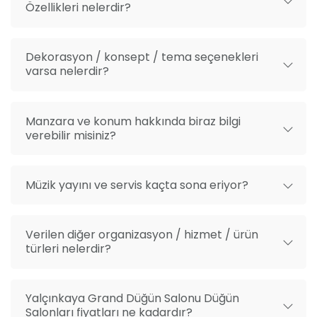
Özellikleri nelerdir?
gecesi gibi özel etkinliklere kadar geniş bir yelpazede
hizmet sunuyoruz. Profesyonel organizasyon
ekibimizle, hayallerinizdeki geceyi mükemmel bir
Dekorasyon / konsept / tema seçenekleri
şekilde gerçekleştirebilmeniz için yanınızdayız.
varsa nelerdir?
Manzara ve konum hakkında biraz bilgi
verebilir misiniz?
Müzik yayını ve servis kaçta sona eriyor?
Verilen diğer organizasyon / hizmet / ürün
türleri nelerdir?
Yalçınkaya Grand Düğün Salonu Düğün
Salonları fiyatları ne kadardır?