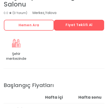
Salonu
,
Merkez
Yalova
0.0
(0 Yorum)
Fiyat Teklifi Al
Hemen Ara
Şehir
merkezinde
Başlangıç Fiyatları
Hafta içi
Hafta sonu