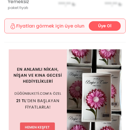
Yemeksiz
***,**
₺
***,**
₺
paket fiyatı
Fiyatları görmek için üye olun
Üye Ol