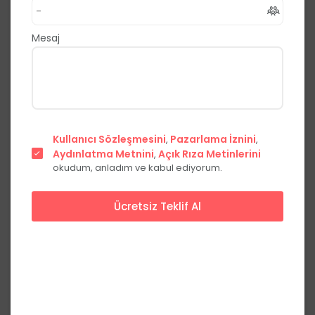
Hotel
,
Bodrum
Muğla
Mesaj
0.0
(0 Yorum)
Fiyat Teklifi Al
Hemen Ara
Kullanıcı Sözleşmesini
Pazarlama İznini
,
,
Aydınlatma Metnini
Açık Rıza Metinlerini
,
okudum, anladım ve kabul ediyorum.
Ücretsiz Teklif Al