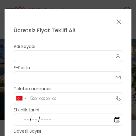
Ücretsiz Fiyat Teklifi Al!
Anasayfa
>
>
Yalıkavak Marina Boutique Hotel
1 / 6
Adı Soyadı
E-Posta
Telefon numarası
Etkinlik tarihi
Yalıkavak Marina Boutique
Davetli Sayısı