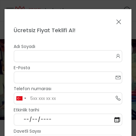
Ücretsiz Fiyat Teklifi Al!
Anasayfa
>
>
Yeni Bademli Konuk Evi
1 / 14
Adı Soyadı
E-Posta
Telefon numarası
Etkinlik tarihi
Yeni Bademli Konuk Evi
Davetli Sayısı