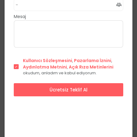
,
Gökçeada
Çanakkale
0.0
(0 Yorum)
Mesaj
Fiyat Teklifi Al
Hemen Ara
Şehir
Kullanıcı Sözleşmesini
Pazarlama İznini
,
,
Kır bahçesi
merkezinde
Aydınlatma Metnini
Açık Rıza Metinlerini
,
okudum, anladım ve kabul ediyorum.
Ücretsiz Teklif Al
Başlangıç Fiyatları
Hafta içi
Hafta sonu
Yemekli
***,**
₺
***,**
₺
kişi başı