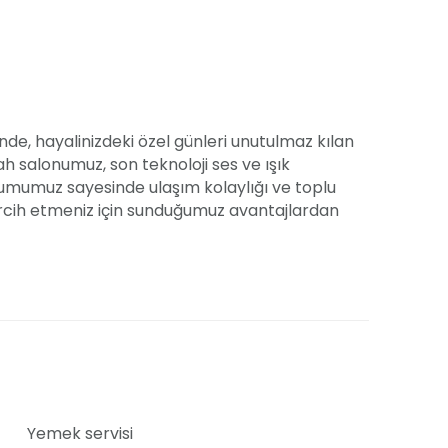
binde, hayalinizdeki özel günleri unutulmaz kılan
ah salonumuz, son teknoloji ses ve ışık
numumuz sayesinde ulaşım kolaylığı ve toplu
tercih etmeniz için sunduğumuz avantajlardan
ısı ile konfor ve ferahlığı ön planda tutuyor.
usunda şekillendirdiğimiz masa ve sandalye
 kılıyoruz. Her detayı sizinle önceden
 dönüştürüyoruz.
likler, sünnet, nişan, nikah ve kına gibi çeşitli
çekleştiriyoruz. Uygun fiyatlarımızla, Yolgiden
Yemek servisi
ki etkinliği gerçekleştirebilirsiniz. Ücretsiz