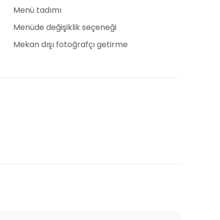
laşabilirsiniz; hayalinizdeki etkinliği birlikte
Menü tadımı
Menüde değişiklik seçeneği
Mekan dışı fotoğrafçı getirme