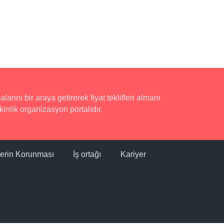
rını bir araya getirerek fiyat teklifleri almanı
inlik organizasyon portalıdır.
ilerin Korunması
İş ortağı
Kariyer