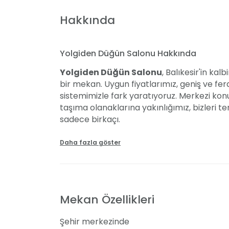
Hakkında
Yolgiden Düğün Salonu Hakkında
Yolgiden Düğün Salonu
, Balıkesir'in kal
bir mekan. Uygun fiyatlarımız, geniş ve fer
sistemimizle fark yaratıyoruz. Merkezi ko
taşıma olanaklarına yakınlığımız, bizleri 
sadece birkaçı.
Salonumuz, yüksek tavanları ve iki katlı yap
Daha fazla göster
Özel günlerinizi, sizin istekleriniz doğrult
düzenlemeleri ve süslemeleriyle kişiye özel
planlayarak, hayalinizdeki düğünü gerçeğe
Mekan Özellikleri
Düğünlerin yanı sıra açılışlar, kurumsal etkin
özel etkinlikleri de büyük bir başarıyla ger
Şehir merkezinde
Düğün Salonu'nu tercih ederek hayallerinizde