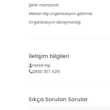
teklif almak için web sitemiz üzerinden bize u
Şehir manzaralı
planlayalım.
Mekan dışı organizasyon getirme
Organizasyon danışmanlığı
İletişim bilgileri
Yetkili Kişi
0850 307 4215
Sıkça Sorulan Sorular