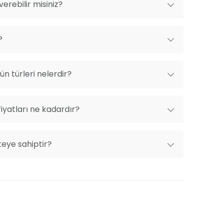
erebilir misiniz?
?
n türleri nelerdir?
iyatları ne kadardır?
teye sahiptir?