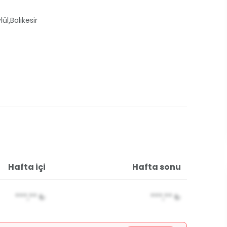
,
lül
Balıkesir
Hafta içi
Hafta sonu
***,**
₺
***,**
₺