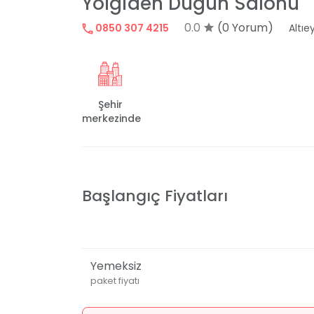
Yolgiden Düğün Salonu
0.0
(0 Yorum)
0850 307 4215
Altıey
Şehir
merkezinde
Başlangıç Fiyatları
Yemeksiz
paket fiyatı