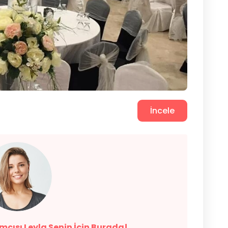
İncele
cısı Leyla Senin İçin Burada!