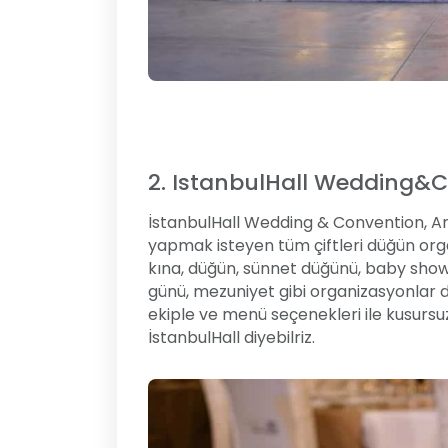
2. IstanbulHall Wedding&
İstanbulHall Wedding & Convention, An
yapmak isteyen tüm çiftleri düğün organ
kına, düğün, sünnet düğünü, baby show
günü, mezuniyet gibi organizasyonlar da
ekiple ve menü seçenekleri ile kusursuz
İstanbulHall diyebilriz.