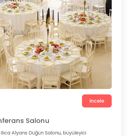
İncele
onferans Salonu
n Ilıca Alyans Düğün Salonu, büyüleyici