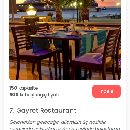
150
kapasite
İncele
500 ₺
başlangıç fiyatı
7. Gayret Restaurant
Gelenekten geleceğe, ailemizin üç nesildir
mirasında sakladığı değerleri sizlerle buluşturan