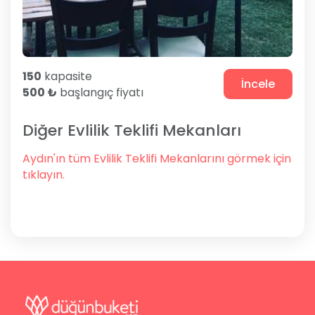
150
kapasite
İncele
500 ₺
başlangıç fiyatı
Diğer Evlilik Teklifi Mekanları
Aydın'ın tüm Evlilik Teklifi Mekanlarını görmek için
tıklayın.