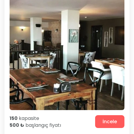
150
kapasite
İncele
500 ₺
başlangıç fiyatı