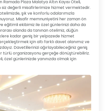
an Ramada Plaza Malatya Altın Kayısı Oteli,
n siz değerli misafirlerimize hizmet vermektedir.
otelimizde, şık ve konforlu odalarımızla
uyoruz. Misafir memnuniyetini her zaman ön
e eğitimli ekibimiz ile özel günlerinizi daha da
ararası alanda da tanınan otelimiz, düğün
klere kadar geniş bir yelpazede hizmet
çekleştirmek için altı farklı davet alanımız ve
zdayız. Davetlilerinizi ağırlayabileceğiniz geniş
er türlü organizasyonu gerçeğe dönüştürebiliriz.
i, özel günlerinizde yanınızda olmak için