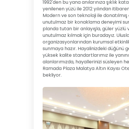
1992'den bu yana anılarınıza şıklık kat
yenilenen yüzü ile 2012 yılından itibare
Modern ve son teknoloji ile donatılmış 
unutulmaz bir konaklama deneyimi sun
planda tutan bir anlayışla, güler yüzlü v
unutulmaz kılmak için buradayız. Ulusl
organizasyonlarından kurumsal etkinli
sunmaya hazır. Hayalinizdeki düğünü ger
yüksek kalite standartlarımız ile yanını
alanlarımızda, hayallerinizi süsleyen h
Ramada Plaza Malatya Altın Kayısı Otel
bekliyor.