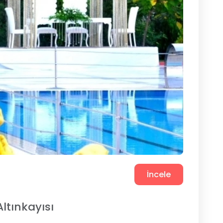
İncele
ltınkayısı