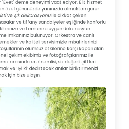
ir 'Evet' deme deneyimi vaat ediyor. Elit hizmet
 en özel gününüzde yanınızda olmaktan gurur
sti
ve
şık dekorasyonu
ile dikkat çeken
salar ve tiffany sandalyeler eşliğinde konforlu
evklerinize ve temanıza uygun dekorasyon
tirme imkanınız bulunuyor. Orkestra ve canlı
emekler ve kaliteli servisimizle misafirlerinizi
ullarının olumsuz etkilerine karşı kapalı alan
el çekim ekibimiz ve fotoğrafçılarımız ile
mız arasında en önemlisi, siz değerli çiftleri
k ve ‘İyi ki’ dedirtecek anılar biriktirmenizi
ak için bize ulaşın.