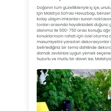
Doğanın tüm güzellikleriyle iç içe, unu
için Malatya Sofrası Havuzbaşı, benzersi
kolay ulaşım imkanları sunan noktasın
tonları arasında hayalinizdeki düğünü g
alanımız ile 500-750 arası konuğu ağı
konuklarınızın rahatı için özel oturma 
masumiyetini yansıtan dekorasyonlar il
belirlediğiniz bir tema dahilinde deko
damak zevkinize uygun yemek seçenekler
huzurlu ve mutlu bir davet ise, Malatya