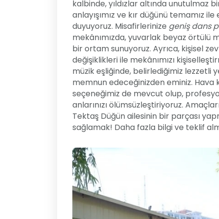
kalbinde, yıldızlar altında unutulmaz b
anlayışımız ve kır düğünü temamız ile
duyuyoruz. Misafirlerinize
geniş dans pi
mekânımızda, yuvarlak beyaz örtülü ma
bir ortam sunuyoruz. Ayrıca, kişisel z
değişiklikleri ile mekânımızı kişiselleş
müzik eşliğinde, belirlediğimiz lezzetli y
memnun edeceğinizden eminiz. Hava koş
seçeneğimiz de mevcut olup, profesyon
anlarınızı ölümsüzleştiriyoruz. Amaçları
Tektaş Düğün ailesinin bir parçası yapma
sağlamak! Daha fazla bilgi ve teklif alm