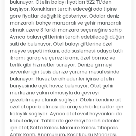
bulunuyor. Otelin balayı fiyatları 522 TL’den
başlıyor. Konukların tercih edeceği oda tipine
göre fiyatlar değişiklik gösteriyor. Odalar deniz
manzaralı, bahçe manzaralı ve şehir manzaralı
olmak üzere 3 farklı manzara seçeneğine sahip.
Ayrıca balayı çiftlerinin tercih edebileceği düğün
suiti de bulunuyor. Otel balayı çiftlerine özel
meyve sepeti imkanı, oda süslemesi, odaya tatlı
ikramı, şarap ve çerez ikramı, özel bornoz ve
terlik gibi hizmetler sunuyor. Denize girmeyi
sevenler için tesis denize yürüme mesafesinde
bulunuyor. Havuz tercih edenler içinse otelin
bünyesinde açık havuz bulunuyor. Otel, şehir
merkezine yakın olmasıyla da çevreyi
gezebilmeye olanak sağlıyor. Otelin kendine ait
özel otoparkı olması da araç sahibi konuklar için
kolaylık sağlıyor. Ayrıca otel evcil hayvanları da
kabul ediyor. Tatillerde gezmeyi tercih edenler
için otel; Softa Kalesi, Mamure Kalesi, Titiopolis
Antik Kenti, Anemurium, Köşekbükü Mağarası,