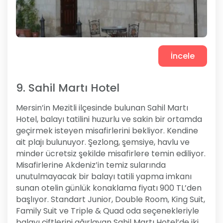
İncele
9. Sahil Martı Hotel
Mersin’in Mezitli ilçesinde bulunan Sahil Martı
Hotel, balayı tatilini huzurlu ve sakin bir ortamda
geçirmek isteyen misafirlerini bekliyor. Kendine
ait plajı bulunuyor. Şezlong, şemsiye, havlu ve
minder ücretsiz şekilde misafirlere temin ediliyor.
Misafirlerine Akdeniz’in temiz sularında
unutulmayacak bir balayı tatili yapma imkanı
sunan otelin günlük konaklama fiyatı 900 TL’den
başlıyor. Standart Junior, Double Room, King Suit,
Family Suit ve Triple & Quad oda seçenekleriyle
balayı çiftlerini ağırlayan Sahil Martı Hotel’de iki