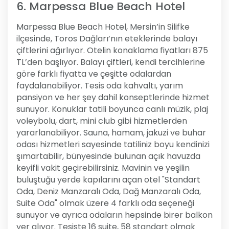
6. Marpessa Blue Beach Hotel
Marpessa Blue Beach Hotel, Mersin’in Silifke
ilçesinde, Toros Dağları’nın eteklerinde balayı
çiftlerini ağırlıyor. Otelin konaklama fiyatları 875
TL’den başlıyor. Balayı çiftleri, kendi tercihlerine
göre farklı fiyatta ve çeşitte odalardan
faydalanabiliyor. Tesis oda kahvaltı, yarım
pansiyon ve her şey dahil konseptlerinde hizmet
sunuyor. Konuklar tatili boyunca canlı müzik, plaj
voleybolu, dart, mini club gibi hizmetlerden
yararlanabiliyor. Sauna, hamam, jakuzi ve buhar
odası hizmetleri sayesinde tatiliniz boyu kendinizi
şımartabilir, bünyesinde bulunan açık havuzda
keyifli vakit geçirebilirsiniz. Mavinin ve yeşilin
buluştuğu yerde kapılarını açan otel "Standart
Oda, Deniz Manzaralı Oda, Dağ Manzaralı Oda,
Suite Oda" olmak üzere 4 farklı oda seçeneği
sunuyor ve ayrıca odaların hepsinde birer balkon
yer alıyor. Tesiste 16 suite, 58 standart olmak