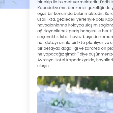
bir ekip ile hizmet vermektedir. Tarihi 
Kapadokya'nın benzersiz güzelliğinde yer
eşsiz bir konumda bulunmaktadır. Ser
uzaklıkta, gezilecek yerleriyle dolu Ka
havaalanlarına kolayca ulaşım sağlanab
ağırlayabilecek geniş bahçesi ile her 
seçenektir. İster havuz başında romanti
her detayı sizinle birlikte planlıyor ve
bir detayda doğallığı ve zarafeti ön p
ne yapacağız şimdi?" diye düşünmeniz
Avrasya Hotel Kapadokya'da, hayallerin
ulaşın.