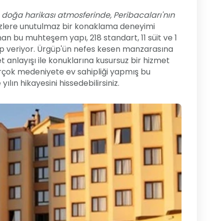
doğa harikası atmosferinde, Peribacaları'nın
sizlere unutulmaz bir konaklama deneyimi
nan bu muhteşem yapı, 218 standart, 11 süit ve 1
evap veriyor. Ürgüp'ün nefes kesen manzarasına
nlayışı ile konuklarına kusursuz bir hizmet
çok medeniyete ev sahipliği yapmış bu
ılın hikayesini hissedebilirsiniz.