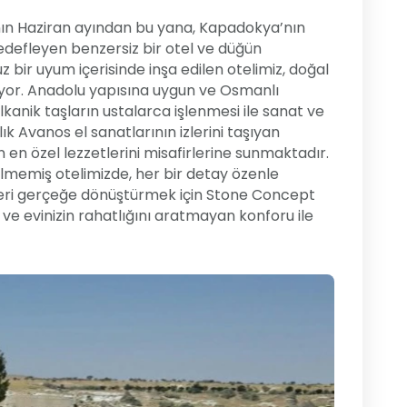
lının Haziran ayından bu yana, Kapadokya’nın
hedefleyen benzersiz bir otel ve düğün
z bir uyum içerisinde inşa edilen otelimiz, doğal
kiyor. Anadolu yapısına uygun ve Osmanlı
olkanik taşların ustalarca işlenmesi ile sanat ve
lık Avanos el sanatlarının izlerini taşıyan
nin en özel lezzetlerini misafirlerine sunmaktadır.
dilmemiş otelimizde, her bir detay özenle
leri gerçeğe dönüştürmek için Stone Concept
ve evinizin rahatlığını aratmayan konforu ile