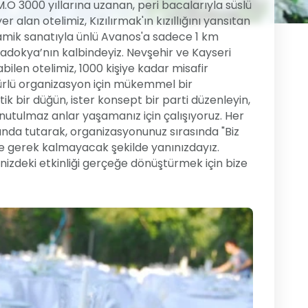
M.Ö 3000 yıllarına uzanan, peri bacalarıyla süslü
 alan otelimiz, Kızılırmak'ın kızıllığını yansıtan
amik sanatıyla ünlü Avanos'a sadece 1 km
padokya’nın kalbindeyiz. Nevşehir ve Kayseri
ilen otelimiz, 1000 kişiye kadar misafir
türlü organizasyon için mükemmel bir
k bir düğün, ister konsept bir parti düzenleyin,
 unutulmaz anlar yaşamanız için çalışıyoruz. Her
landa tutarak, organizasyonunuz sırasında "Biz
e gerek kalmayacak şekilde yanınızdayız.
izdeki etkinliği gerçeğe dönüştürmek için bize