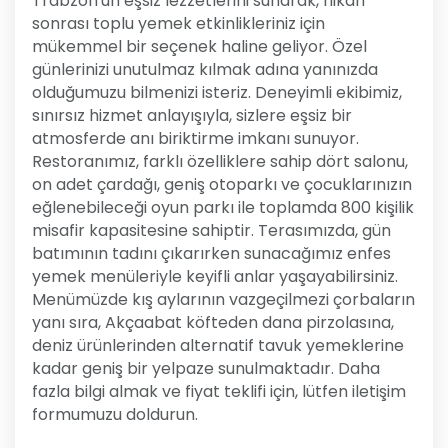
Trabzon'un eşsiz lezzetlerini sunarak, nikah
sonrası toplu yemek etkinlikleriniz için
mükemmel bir seçenek haline geliyor. Özel
günlerinizi unutulmaz kılmak adına yanınızda
olduğumuzu bilmenizi isteriz. Deneyimli ekibimiz,
sınırsız hizmet anlayışıyla, sizlere eşsiz bir
atmosferde anı biriktirme imkanı sunuyor.
Restoranımız, farklı özelliklere sahip dört salonu,
on adet çardağı, geniş otoparkı ve çocuklarınızın
eğlenebileceği oyun parkı ile toplamda 800 kişilik
misafir kapasitesine sahiptir. Terasımızda, gün
batımının tadını çıkarırken sunacağımız enfes
yemek menüleriyle keyifli anlar yaşayabilirsiniz.
Menümüzde kış aylarının vazgeçilmezi çorbaların
yanı sıra, Akçaabat köfteden dana pirzolasına,
deniz ürünlerinden alternatif tavuk yemeklerine
kadar geniş bir yelpaze sunulmaktadır. Daha
fazla bilgi almak ve fiyat teklifi için, lütfen iletişim
formumuzu doldurun.