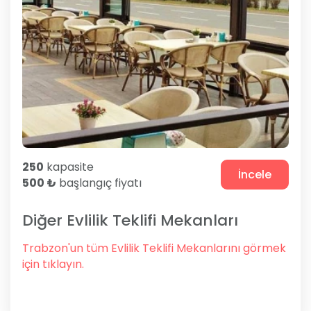
250
kapasite
İncele
500 ₺
başlangıç fiyatı
Diğer Evlilik Teklifi Mekanları
Trabzon'un tüm Evlilik Teklifi Mekanlarını görmek
için tıklayın.