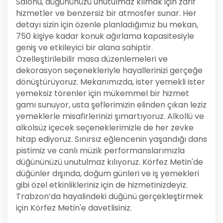
Salonu, düğününüzü unutulmaz kılmak için zarif
hizmetler ve benzersiz bir atmosfer sunar. Her
detayı sizin için özenle planladığımız bu mekan,
750 kişiye kadar konuk ağırlama kapasitesiyle
geniş ve etkileyici bir alana sahiptir.
Özelleştirilebilir masa düzenlemeleri ve
dekorasyon seçenekleriyle hayallerinizi gerçeğe
dönüştürüyoruz. Mekanımızda, ister yemekli ister
yemeksiz törenler için mükemmel bir hizmet
gamı sunuyor, usta şeflerimizin elinden çıkan leziz
yemeklerle misafirlerinizi şımartıyoruz. Alkollü ve
alkolsüz içecek seçeneklerimizle de her zevke
hitap ediyoruz. Sınırsız eğlencenin yaşandığı dans
pistimiz ve canlı müzik performanslarımızla
düğününüzü unutulmaz kılıyoruz. Körfez Metin'de
düğünler dışında, doğum günleri ve iş yemekleri
gibi özel etkinlikleriniz için de hizmetinizdeyiz.
Trabzon’da hayalindeki düğünü gerçekleştirmek
için Körfez Metin'e davetlisiniz.