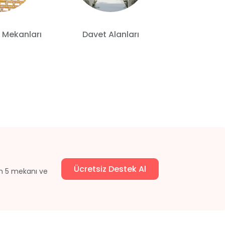
 Mekanları
Davet Alanları
Otelde
Ücretsiz Destek Al
un 5 mekanı ve