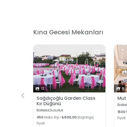
Kına Gecesi Mekanları
12
6
Sağdıçoğlu Garden Class
Mut
Kır Düğünü
Balıkes
Balıkesir,
Susurluk
1500
M
450
Maks. Kişi •
₺500,00
Başlangıç
Fiyatı
Fiyatı