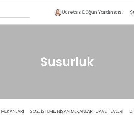
Ücretsiz Düğün Yardımcısı
Ş
Susurluk
I MEKANLARI
SÖZ, İSTEME, NIŞAN MEKANLARI, DAVET EVLERI
D