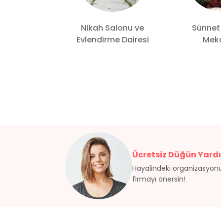
Nikah Salonu ve
Sünnet
 Wedding
Evlendirme Dairesi
Meka
Ücretsiz Düğün Yardı
Hayalindeki organizasyonu
firmayı önersin!