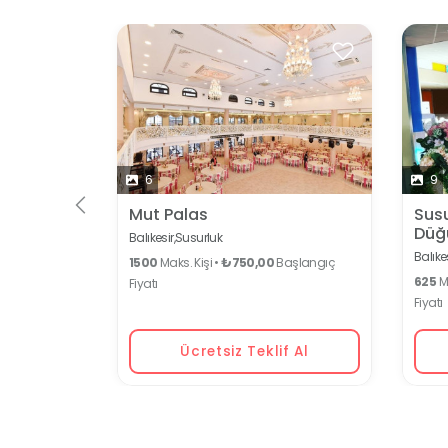
6
9
Mut Palas
Susu
Düğ
Balıkesir,
Susurluk
Balıkes
1500
Maks. Kişi •
₺750,00
Başlangıç
625
Ma
Fiyatı
Fiyatı
Ücretsiz Teklif Al