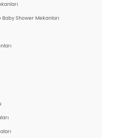
ekanları
e Baby Shower Mekanları
nları
u
ları
aları