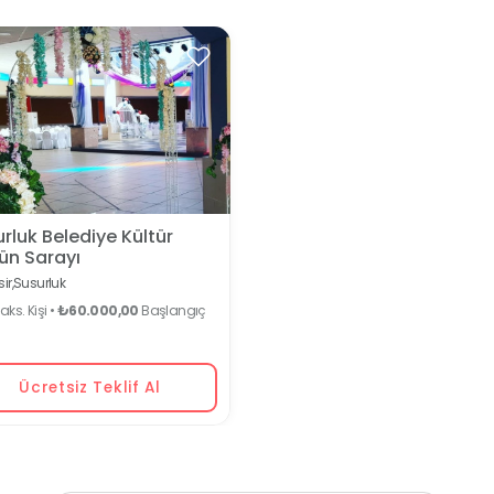
rluk Belediye Kültür
ün Sarayı
ir,
Susurluk
ks. Kişi •
₺60.000,00
Başlangıç
Ücretsiz Teklif Al