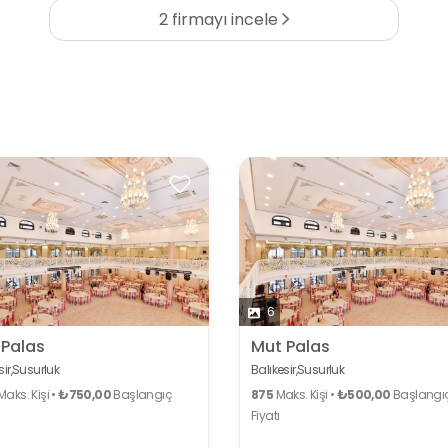
2 firmayı incele
6
 Palas
Mut Palas
ir,
Susurluk
Balıkesir,
Susurluk
aks. Kişi •
₺750,00
Başlangıç
875
Maks. Kişi •
₺500,00
Başlangı
Fiyatı