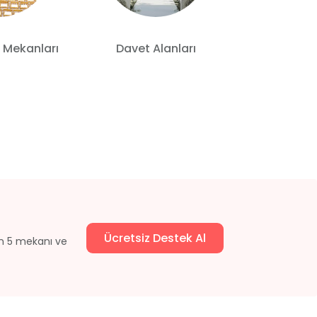
 Mekanları
Davet Alanları
Otelde
Ücretsiz Destek Al
un 5 mekanı ve