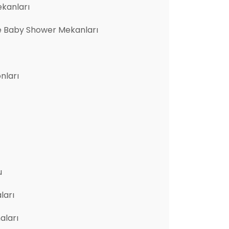
ekanları
e Baby Shower Mekanları
nları
u
ları
aları