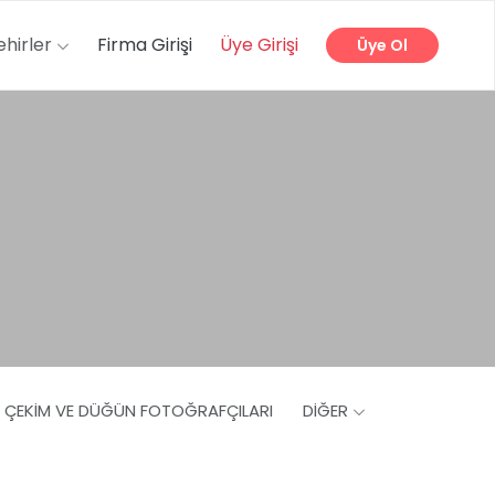
ehirler
Firma Girişi
Üye Girişi
Üye Ol
Ş ÇEKIM VE DÜĞÜN FOTOĞRAFÇILARI
DIĞER