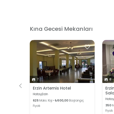
Kına Gecesi Mekanları
 İçin
7
8
Erzin Artemis Hotel
Erzi
Sal
Hatay,
Erzin
Hatay
625
Maks. Kişi •
₺500,00
Başlangıç
350
Ma
Fiyatı
Fiyatı