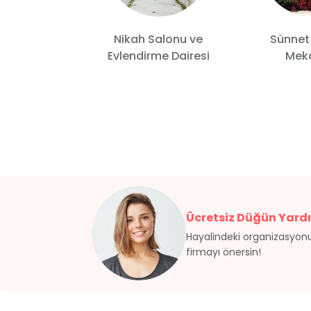
Nikah Salonu ve
Sünnet
 Wedding
Evlendirme Dairesi
Meka
Ücretsiz Düğün Yardı
Hayalindeki organizasyonu
firmayı önersin!