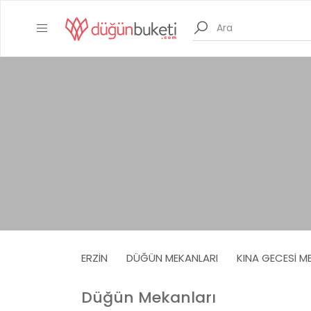
ERZIN
DÜĞÜN MEKANLARI
KINA GECESI M
Düğün Mekanları