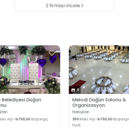
2 firmayı incele
9
n Belediyesi Düğün
Melodi Düğün Salonu &
onu
Organizasyon
,
Erzin
Hatay,
Erzin
ks. Kişi •
₺750,00
Başlangıç
350
Maks. Kişi •
₺750,00
Başlangı
Fiyatı