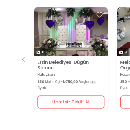
8
9
Erzin Belediyesi Düğün
Mel
Salonu
Org
Hatay,
Erzin
Hatay
350
Maks. Kişi •
₺750,00
Başlangıç
350
Ma
Fiyatı
Fiyatı
Ücretsiz Teklif Al