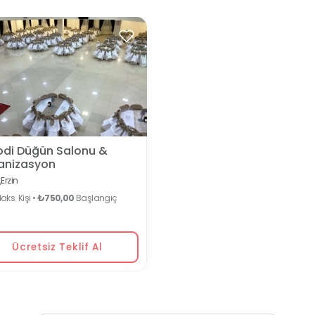
odi Düğün Salonu &
anizasyon
,
Erzin
ks. Kişi •
₺750,00
Başlangıç
Ücretsiz Teklif Al