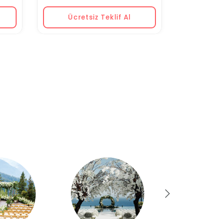
Ücretsiz Teklif Al
Ücr