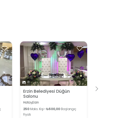
11
10
Erzin Belediyesi Düğün
Melodi D
Salonu
Organiz
Hatay,
Erzin
Hatay,
Erzin
ç
250
Maks. Kişi •
₺500,00
Başlangıç
450
Maks. Kiş
Fiyatı
Fiyatı