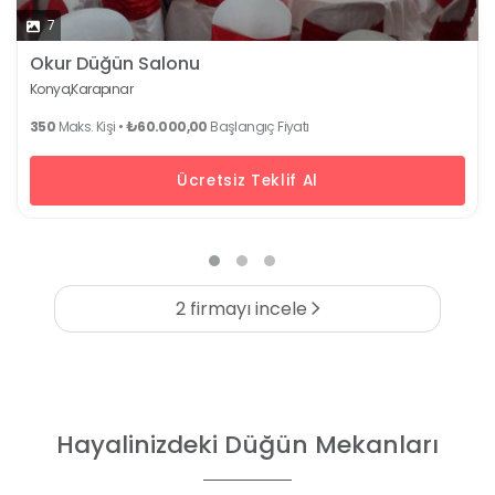
7
Okur Düğün Salonu
Konya,
Karapınar
350
Maks. Kişi •
₺60.000,00
Başlangıç Fiyatı
Ücretsiz Teklif Al
2 firmayı incele
Hayalinizdeki Düğün Mekanları