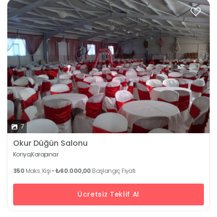
7
Okur Düğün Salonu
Konya,
Karapınar
350
Maks. Kişi •
₺60.000,00
Başlangıç Fiyatı
Ücretsiz Teklif Al