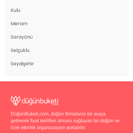
Kulu
Meram
Sarayönü
Selçuklu
Seydişehir
DüğünBuketi.com, düğün firmalarını bir araya
getirerek fiyat teklifleri almanı sağlayan bir düğün ve
özel etkinlik organizasyon portalıdır.