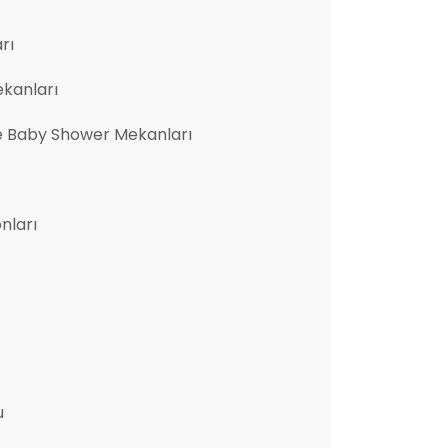
rı
ekanları
e Baby Shower Mekanları
nları
u