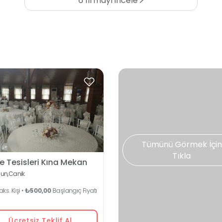
6 firmayı incele
Tümünü Görmek İçin
Tıkla
 Tesisleri Kına Mekan
un,
Canik
ks. Kişi •
₺500,00
Başlangıç Fiyatı
Ücretsiz Teklif Al