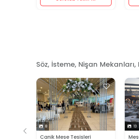
Söz, İsteme, Nişan Mekanları, 
8
13
Canik Meşe Tesisleri
Meşe