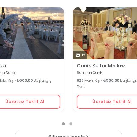
15
da
Canik Kültür Merkezi
un,
Canik
Samsun,
Canik
aks. Kişi •
₺500,00
Başlangıç
625
Maks. Kişi •
₺500,00
Başlangı
Fiyatı
Ücretsiz Teklif Al
Ücretsiz Teklif Al