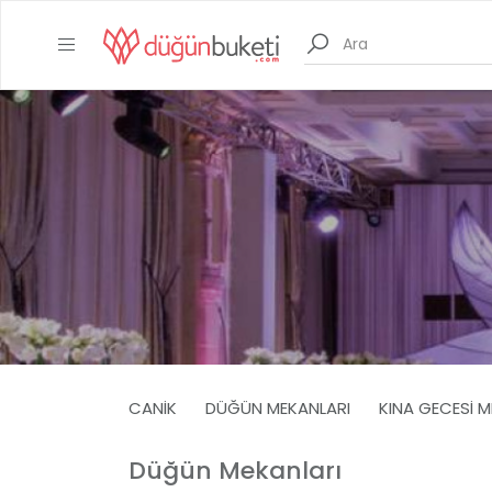
CANIK
DÜĞÜN MEKANLARI
KINA GECESI M
Düğün Mekanları