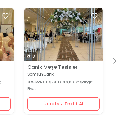
8
13
Canik Meşe Tesisleri
Meşe Tesi
Samsun,
Canik
Samsun,
Can
ç
875
Maks. Kişi •
₺1.000,00
Başlangıç
875
Maks. Kiş
Fiyatı
Fiyatı
Ücretsiz Teklif Al
Ücr