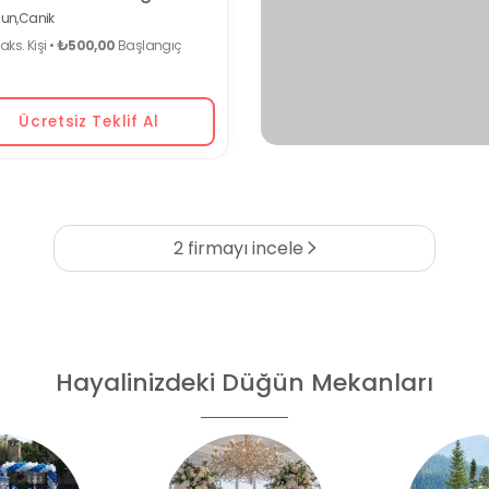
un,
Canik
ks. Kişi •
₺500,00
Başlangıç
Ücretsiz Teklif Al
2 firmayı incele
Hayalinizdeki Düğün Mekanları