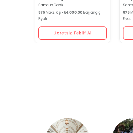
Samsun,
Canik
Sams
875
Maks. Kişi •
₺1.000,00
Başlangıç
875
Ma
Fiyatı
Fiyatı
Ücretsiz Teklif Al