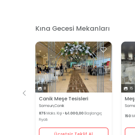
Kına Gecesi Mekanları
8
15
Canik Meşe Tesisleri
Meşe
Samsun,
Canik
Sams
875
Maks. Kişi •
₺1.000,00
Başlangıç
150
Ma
Fiyatı
Ücretsiz Teklif Al