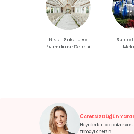
Nikah Salonu ve
Sünnet
 Wedding
Evlendirme Dairesi
Meka
Ücretsiz Düğün Yardı
Hayalindeki organizasyonu
firmayı önersin!