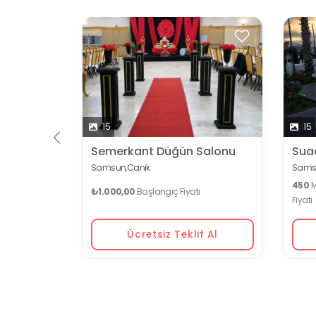
 İçin
15
15
Semerkant Düğün Salonu
Sua
Samsun,
Canik
Sams
450
M
₺1.000,00
Başlangıç Fiyatı
Fiyatı
Ücretsiz Teklif Al