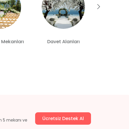
 Mekanları
Davet Alanları
Otelde
Ücretsiz Destek Al
un 5 mekanı ve