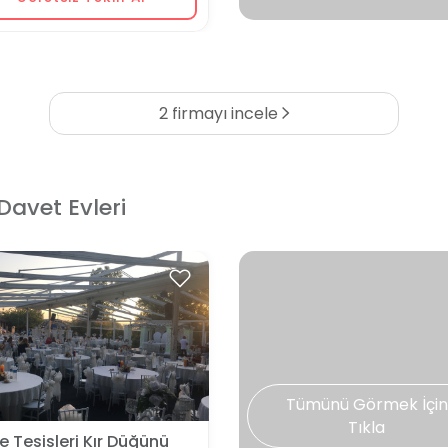
2 firmayı incele
Davet Evleri
Tümünü Görmek İçin
Tıkla
 Tesisleri Kır Düğünü