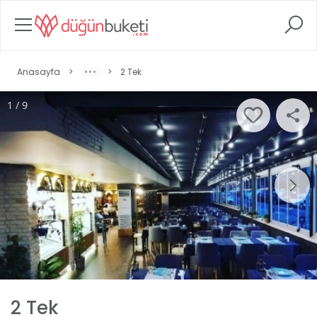
Anasayfa
>
>
2 Tek
1 / 9
2 Tek