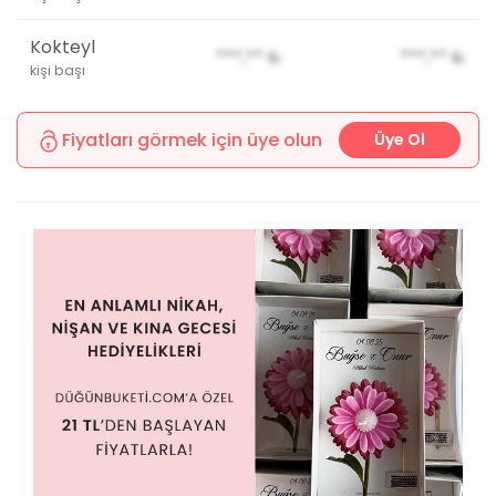
Kokteyl
***,**
₺
***,**
₺
kişi başı
Fiyatları görmek için üye olun
Üye Ol