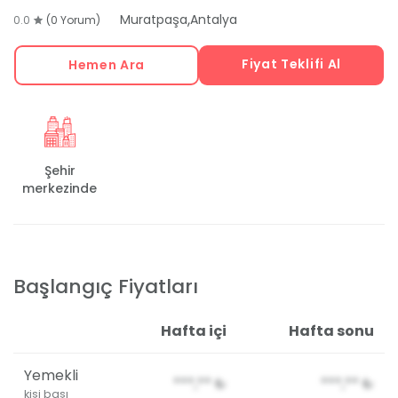
,
Muratpaşa
Antalya
0.0
(0 Yorum)
Fiyat Teklifi Al
Hemen Ara
Şehir
merkezinde
Başlangıç Fiyatları
Hafta içi
Hafta sonu
Yemekli
***,**
₺
***,**
₺
kişi başı