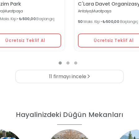
zim Park
C'Lara Davet Organizas
a,
Muratpaşa
Antalya,
Muratpaşa
Maks. Kişi •
₺500,00
Başlangıç
50
Maks. Kişi •
₺500,00
Başlangıç F
Ücretsiz Teklif Al
Ücretsiz Teklif Al
11 firmayı incele
Hayalinizdeki Düğün Mekanları