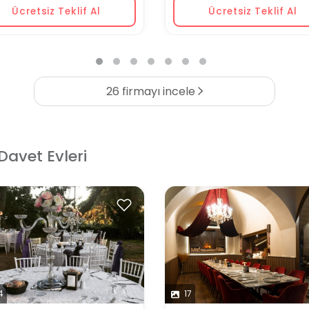
Ücretsiz Teklif Al
Ücretsiz Teklif Al
26 firmayı incele
Davet Evleri
4
17