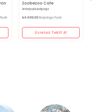
yon
Zoobezoo Cafe
Antalya,
Muratpaşa
iyatı
₺3.000,00
Başlangıç Fiyatı
Ücretsiz Teklif Al
Ücr