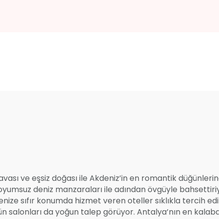
vası ve eşsiz doğası ile Akdeniz’in en romantik düğünlerin
doyumsuz deniz manzaraları ile adından övgüyle bahsettir
ize sıfır konumda hizmet veren oteller sıklıkla tercih ed
 salonları da yoğun talep görüyor. Antalya’nın en kalaba