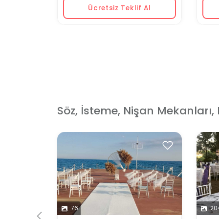
Ücretsiz Teklif Al
Söz, İsteme, Nişan Mekanları, 
 İçin
76
20