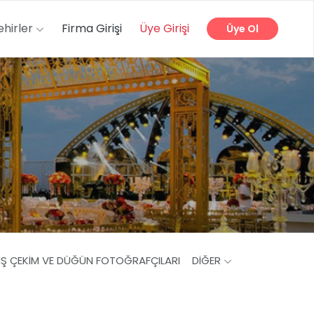
ehirler
Firma Girişi
Üye Girişi
Üye Ol
IŞ ÇEKIM VE DÜĞÜN FOTOĞRAFÇILARI
DIĞER