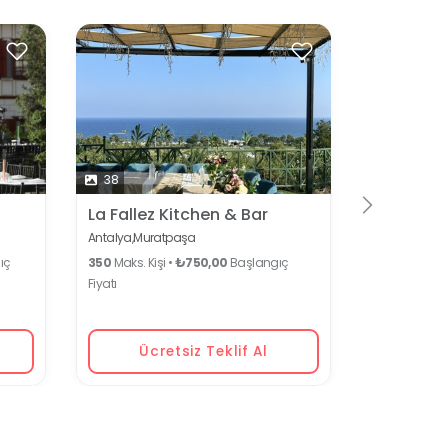
38
140
La Fallez Kitchen & Bar
DoubleTr
Antalya
Antalya,
Muratpaşa
Antalya,
Mura
ıç
350
Maks. Kişi •
₺750,00
Başlangıç
450
Maks. Kiş
Fiyatı
Fiyatı
Ücretsiz Teklif Al
Ücr