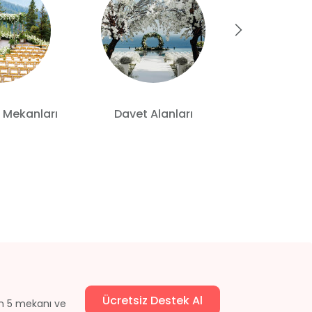
 Mekanları
Davet Alanları
Otelde
Ücretsiz Destek Al
un 5 mekanı ve