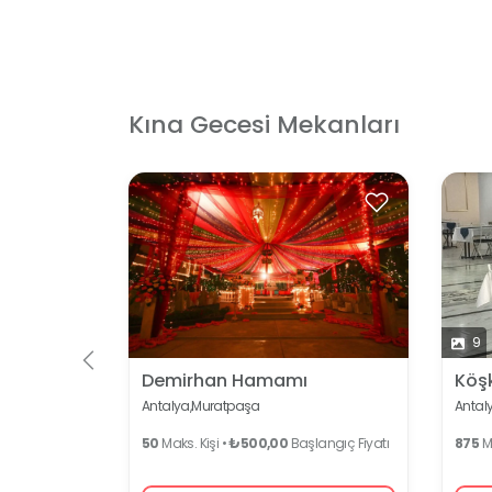
Kına Gecesi Mekanları
 İçin
9
Köş
Demirhan Hamamı
Antaly
Antalya,
Muratpaşa
875
Ma
50
Maks. Kişi •
₺500,00
Başlangıç Fiyatı