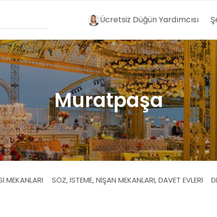
Ücretsiz Düğün Yardımcısı
Ş
Muratpaşa
SI MEKANLARI
SÖZ, İSTEME, NIŞAN MEKANLARI, DAVET EVLERI
D