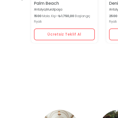
Palm Beach
Deni
Antalya,
Muratpaşa
Antaly
1500
Maks. Kişi •
₺1.750,00
Başlangıç
2500
Fiyatı
Fiyatı
Ücretsiz Teklif Al