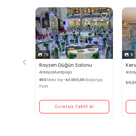
 İçin
78
9
Rayzen Düğün Salonu
Ker
Antalya,
Muratpaşa
Antaly
650
Maks. Kişi •
₺1.000,00
Başlangıç
₺0,0
Fiyatı
Ücretsiz Teklif Al