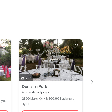
204
6
Denizim Park
Dejavu H
Antalya,
Muratpaşa
Antalya,
Mura
2500
Maks. Kişi •
₺500,00
Başlangıç
iyatı
75
Maks. Kişi 
Fiyatı