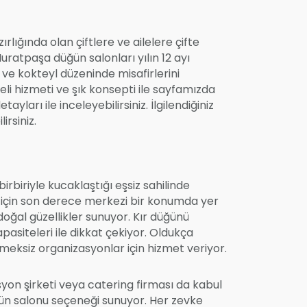
ığında olan çiftlere ve ailelere çifte
ratpaşa düğün salonları yılın 12 ayı
e kokteyl düzeninde misafirlerini
eli hizmeti ve şık konsepti ile sayfamızda
yları ile inceleyebilirsiniz. İlgilendiğiniz
irsiniz.
biriyle kucaklaştığı eşsiz sahilinde
z için son derece merkezi bir konumda yer
ğal güzellikler sunuyor. Kır düğünü
asiteleri ile dikkat çekiyor. Oldukça
eksiz organizasyonlar için hizmet veriyor.
yon şirketi veya catering firması da kabul
ğün salonu seçeneği sunuyor. Her zevke