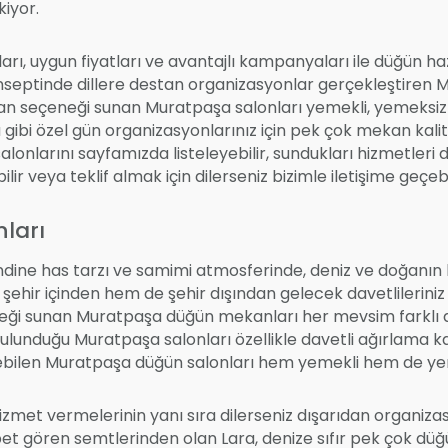
kiyor.
 uygun fiyatları ve avantajlı kampanyaları ile düğün hazırl
onseptinde dillere destan organizasyonlar gerçekleştiren Mu
an seçeneği sunan Muratpaşa salonları yemekli, yemeksiz v
ü gibi özel gün organizasyonlarınız için pek çok mekan kalit
onlarını sayfamızda listeleyebilir, sundukları hizmetleri deta
lir veya teklif almak için dilerseniz bizimle iletişime geçebil
ları
ine has tarzı ve samimi atmosferinde, deniz ve doğanın bir
ehir içinden hem de şehir dışından gelecek davetlilerini
eği sunan Muratpaşa düğün mekanları her mevsim farklı do
lunduğu Muratpaşa salonları özellikle davetli ağırlama kap
rebilen Muratpaşa düğün salonları hem yemekli hem de yem
zmet vermelerinin yanı sıra dilerseniz dışarıdan organizas
et gören semtlerinden olan Lara, denize sıfır pek çok dü