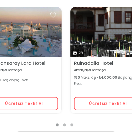
28
vansaray Lara Hotel
Ruinadalia Hotel
a,
Muratpaşa
Antalya,
Muratpaşa
150
Maks. Kişi •
₺1.000,00
Başlang
0
Başlangıç Fiyatı
Fiyatı
Ücretsiz Teklif Al
Ücretsiz Teklif Al