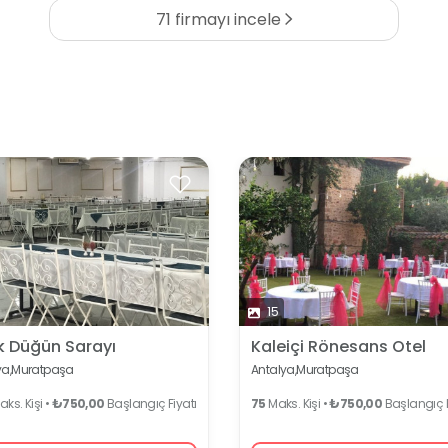
71 firmayı incele
15
k Düğün Sarayı
Kaleiçi Rönesans Otel
a,
Muratpaşa
Antalya,
Muratpaşa
ks. Kişi •
₺750,00
Başlangıç Fiyatı
75
Maks. Kişi •
₺750,00
Başlangıç F