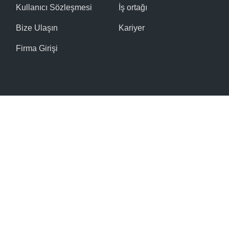
Kullanıcı Sözleşmesi
İş ortağı
Bize Ulaşın
Kariyer
Firma Girişi
© 2016 - 2026 Tüm hakları saklıdır.
Site Haritası