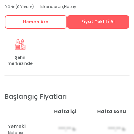
,
Iskenderun
Hatay
0.0
(0 Yorum)
Fiyat Teklifi Al
Hemen Ara
Şehir
merkezinde
Başlangıç Fiyatları
Hafta içi
Hafta sonu
Yemekli
***,**
₺
***,**
₺
kişi başı