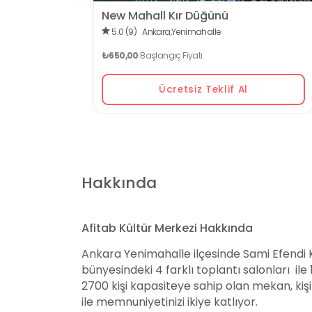
New Mahall Kır Düğünü
5.0 (9)
Ankara,
Yenimahalle
₺650,00
Başlangıç Fiyatı
Ücretsiz Teklif Al
Hakkında
Afitab Kültür Merkezi Hakkında
Ankara Yenimahalle ilçesinde Sami Efendi Kü
bünyesindeki 4 farklı toplantı salonları ile 
2700 kişi kapasiteye sahip olan mekan, kiş
ile memnuniyetinizi ikiye katlıyor.