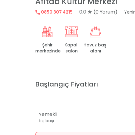
Afitab Kültür Merkezi
0.0
(0 Yorum)
0850 307 4215
Yeni
Şehir
Kapalı
Havuz başı
merkezinde
salon
alanı
Başlangıç Fiyatları
Yemekli
kişi başı