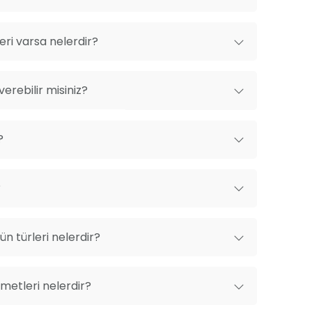
ri varsa nelerdir?
erebilir misiniz?
?
?
n türleri nelerdir?
metleri nelerdir?