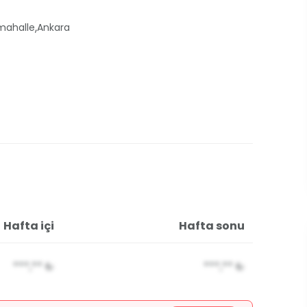
,
mahalle
Ankara
Hafta içi
Hafta sonu
***,**
₺
***,**
₺