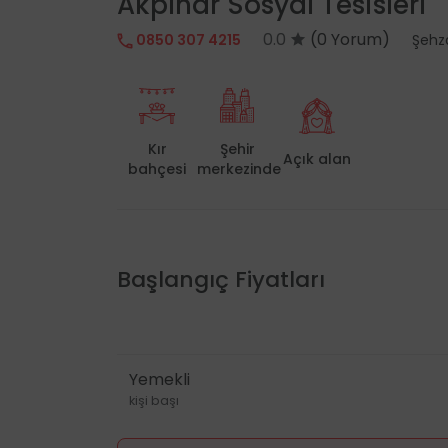
Akpınar Sosyal Tesisleri
0.0
(0 Yorum)
0850 307 4215
Şehz
Kır
Şehir
Açık alan
bahçesi
merkezinde
Başlangıç Fiyatları
Yemekli
kişi başı