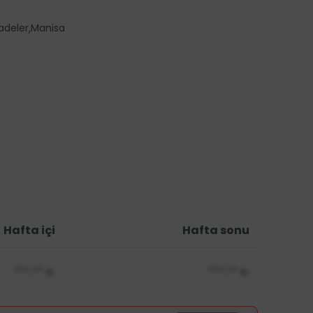
,
adeler
Manisa
Hafta içi
Hafta sonu
***,**
₺
***,**
₺