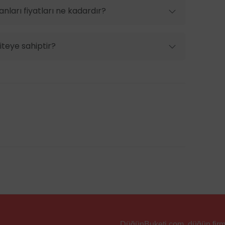
nları fiyatları ne kadardır?
iteye sahiptir?
DüğünBuketi.com, düğün firmala