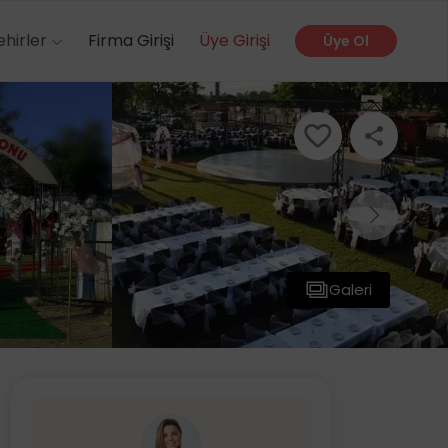
ehirler
Firma Girişi
Üye Girişi
Üye Ol
Galeri