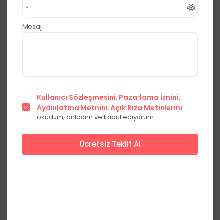
,
Yomra
Trabzon
0.0
(0 Yorum)
Mesaj
Fiyat Teklifi Al
Hemen Ara
Kullanıcı Sözleşmesini
Pazarlama İznini
,
,
Aydınlatma Metnini
Açık Rıza Metinlerini
,
okudum, anladım ve kabul ediyorum.
Ücretsiz Teklif Al