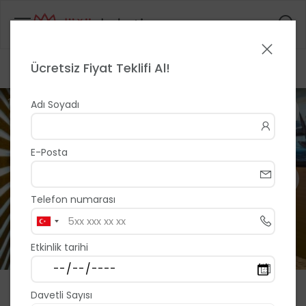
Ücretsiz Fiyat Teklifi Al!
Anasayfa
>
>
Aurum Trabzon Hotel & Spa
1 / 5
Adı Soyadı
E-Posta
Telefon numarası
Etkinlik tarihi
Aurum Trabzon Hotel & Spa
Davetli Sayısı