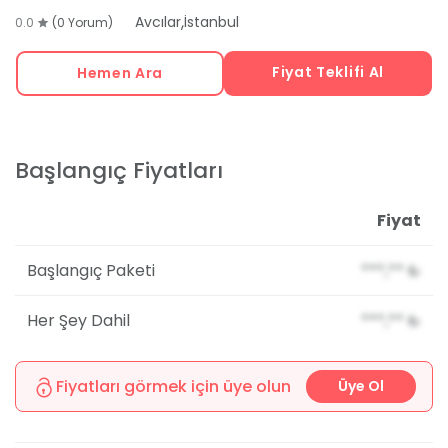
,
Avcılar
İstanbul
0.0
(0 Yorum)
Fiyat Teklifi Al
Hemen Ara
Başlangıç Fiyatları
Fiyat
Başlangıç Paketi
***,**
₺
Her Şey Dahil
***,**
₺
Fiyatları görmek için üye olun
Üye Ol