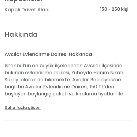
150 - 250 kişi
Kapalı Davet Alanı
Hakkında
Avcılar Evlendirme Dairesi Hakkında
İstanbul’un en büyük ilçelerinden Avcılar ilçesinde
bulunan evlendirme dairesi, Zübeyde Hanım Nikah
Sarayı olarak da bilinmekte. Avcılar Belediyesi’ne
bağlı bu Avcılar Evlendirme Dairesi, 150 TL’den
başlayan başlangıç paketi ve kiralama fiyatları ile
sizlere sunulmakta. Nikah paketlerinin detayları ve
farklı fiyat alternatiflerini yazımızda bulabilirsiniz.
Daha fazla göster
Ayrıca, çiftler tarafından sıklıkla tercih edilen bu
evlendirme salonunun olanakları, davet alanı
kapasiteleri ve dahası için sizleri yazımızı okumaya
davet ediyoruz.