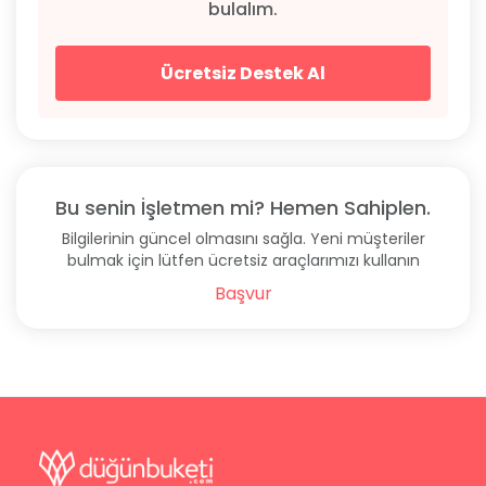
bulalım.
vesikalık fotoğraf, nüfus cüzdanı aslı, aile hekimi
tarafından düzenlenen sağlık raporu, gerekli
belgelerden. Nikah randevusu almak için hafta içi
Ücretsiz Destek Al
08:30 - 12:30 saatleri arasında evlendirme memuruna
başvurmanız gerekmektedir. Hazırlanan evrakların
geçerlilik süresinin 6 ay olduğunu hatırlatalım. Ayrıca,
nikahtan yarım saat önce nikah şahitlerinin nüfus
cüzdanları ile beraber nikah dairesinde olmaları
Bu senin İşletmen mi? Hemen Sahiplen.
gerekmektedir.
Bilgilerinin güncel olmasını sağla. Yeni müşteriler
bulmak için lütfen ücretsiz araçlarımızı kullanın
Zübeyde Hanım Nikah Sarayı Nerededir?
Başvur
76O numaralı hat ile otogardan, 147 numaralı hat ile
Şahintepe’den, A239 ve A32 ile Küçükçekmece’den
mekana ulaşabilirsiniz. İstanbul ili Avcılar ilçesinin tam
merkezinde bulunan bu Avcılar Evlendirme Dairesi,
Avcılar Belediye Binası’na da oldukça yakın bir
konumda. Araçla ulaşmak isteyen çiftlerimiz için açık
adresi belirtelim: Ambarlı, Cumhuriyet Cad. No:2,
34315 Avcılar / İstanbul.