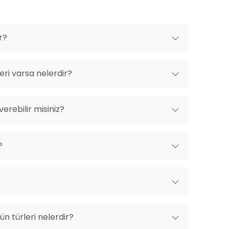
r?
ri varsa nelerdir?
erebilir misiniz?
?
?
n türleri nelerdir?