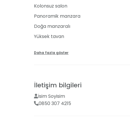
Kolonsuz salon
Sunduğumuz Olağanüstü Hizmetler
Panoramik manzara
Her bir detayın mükemmeliyetle planlandığ
Doğa manzaralı
hazırlanmış masa ve sandalye düzenlemeleri,
yemek servisi sunuyoruz. Güler yüzlü ekibimi
Yüksek tavan
misafirlerimizi ağırlamaktan mutluluk duyu
Sahil kenarı
Daha fazla göster
Deniz manzaralı
İletişim bilgileri
İsim Soyisim
0850 307 4215