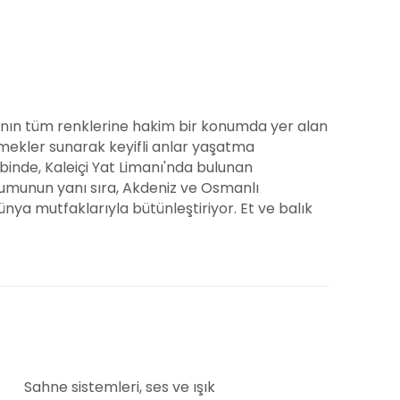
nın tüm renklerine hakim bir konumda yer alan
yemekler sunarak keyifli anlar yaşatma
binde, Kaleiçi Yat Limanı'nda bulunan
umunun yanı sıra, Akdeniz ve Osmanlı
nya mutfaklarıyla bütünleştiriyor. Et ve balık
min edilirken, her bir yemeğimiz usta
kurumsal etkinlikler gibi özel günlerinizde
r mekândır. Organizasyonlarınızı bize özel
e göre dekorasyon ve tema hizmetleri
Sahne sistemleri, ses ve ışık
lencenize müzikle ruh katıyor.