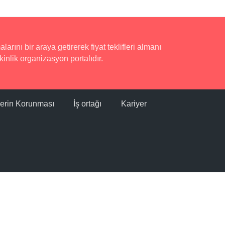
rını bir araya getirerek fiyat teklifleri almanı
inlik organizasyon portalıdır.
ilerin Korunması
İş ortağı
Kariyer