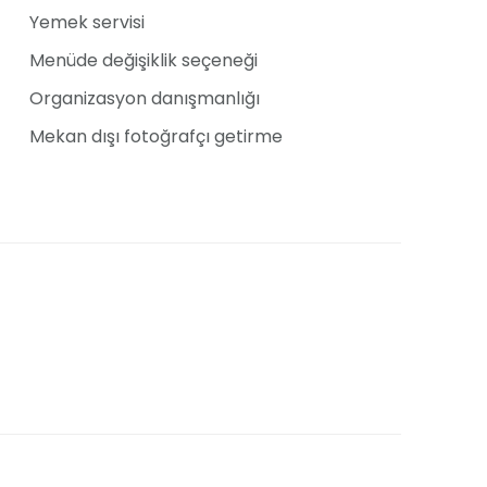
Yemek servisi
Menüde değişiklik seçeneği
ı mekanımızda, etkinlikleriniz için önceden
Organizasyon danışmanlığı
 isteğe bağlı menü değişiklikleri ve kaliteli
zle birlikte, haftanın her günü siz değerli
Mekan dışı fotoğrafçı getirme
yoruz.
Mekan dışı organizasyon getirme