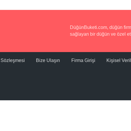
DüğünBuketi.com, düğün firmala
sağlayan bir düğün ve özel etk
ı Sözleşmesi
Bize Ulaşın
Firma Girişi
Kişisel Ver