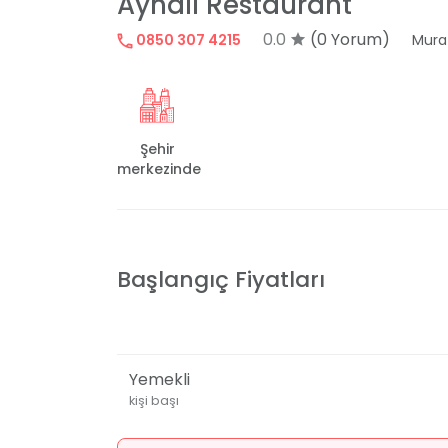
Aynalı Restaurant
0.0
(0 Yorum)
0850 307 4215
Mura
Şehir
merkezinde
Başlangıç Fiyatları
Yemekli
kişi başı