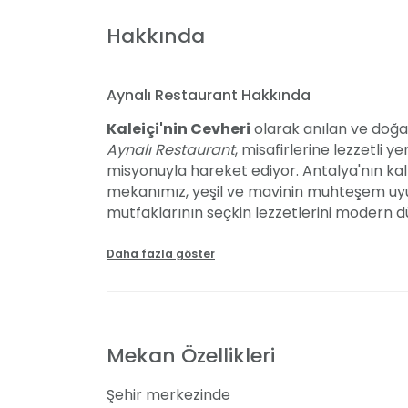
Hakkında
Aynalı Restaurant Hakkında
Kaleiçi'nin Cevheri
olarak anılan ve doğa
Aynalı Restaurant
, misafirlerine lezzetli 
misyonuyla hareket ediyor. Antalya'nın kal
mekanımız, yeşil ve mavinin muhteşem uy
mutfaklarının seçkin lezzetlerini modern dü
ürünlerimiz, güvenilir iş ortaklarımızdan te
aşçılarımızın elinden çıkıyor.
Daha fazla göster
Özel Günleriniz İçin Eşsiz Bir Mekân
Aynalı Restaurant, doğum günleri, nişanlar, 
Mekan Özellikleri
unutulmaz anılar biriktirmeniz için ideal bi
kılacak detaylara önem veriyor, isteğiniz
Şehir merkezinde
sunuyoruz. Aynı zamanda fasıl ekibimiz, eğ