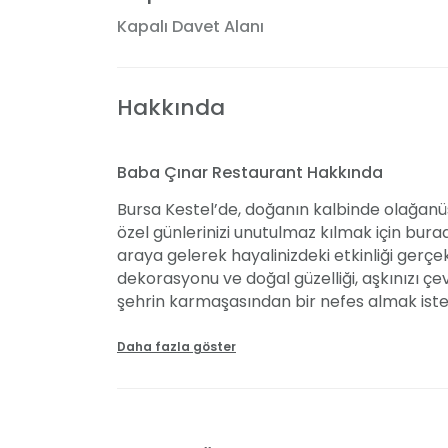
Kapalı Davet Alanı
Hakkında
Baba Çınar Restaurant Hakkında
Bursa Kestel’de, doğanın kalbinde olağan
özel günlerinizi unutulmaz kılmak için bura
araya gelerek hayalinizdeki etkinliği gerçek
dekorasyonu ve doğal güzelliği, aşkınızı çe
şehrin karmaşasından bir nefes almak iste
Misafirlerimizi ağırlamak, bizim için büyük 
yüzlü hizmetimizle, lezzetli yemeklerimizl
Daha fazla göster
vadediyoruz. Mekanımızda istediğiniz köşe
etkinliğinizi tam da hayal ettiğiniz gibi kur
zevkinize göre kişiselleştirebiliriz; ister s
lezzetlerimizle misafirlerinizi şımartın. İleti