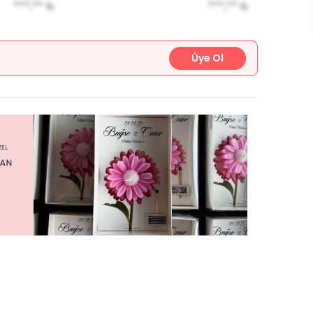
***,**
₺
***,**
₺
Üye Ol