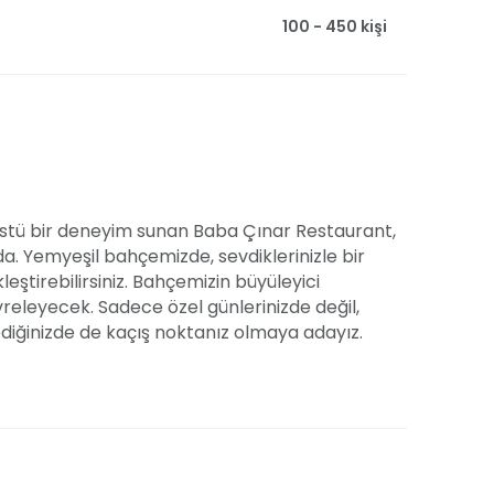
100 - 450 kişi
üstü bir deneyim sunan Baba Çınar Restaurant,
da. Yemyeşil bahçemizde, sevdiklerinizle bir
leştirebilirsiniz. Bahçemizin büyüleyici
vreleyecek. Sadece özel günlerinizde değil,
diğinizde de kaçış noktanız olmaya adayız.
bir mutluluk. Baba Çınar olarak sizlere, güler
e ve huzurlu ortamımızla unutulmaz anlar
yi seçme özgürlüğüne sahipsiniz, böylece
gulayabilirsiniz. Ayrıca, menü seçeneklerimizi sizin
abit menülerimizden seçim yapın, isterse anlık
şim bilgilerimiz aracılığıyla bize ulaşarak,