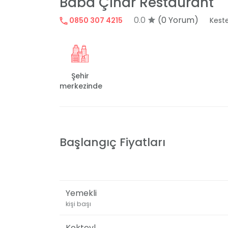
Baba Çınar Restaurant
0.0
(0 Yorum)
0850 307 4215
Keste
Şehir
merkezinde
Başlangıç Fiyatları
Yemekli
kişi başı
Kokteyl