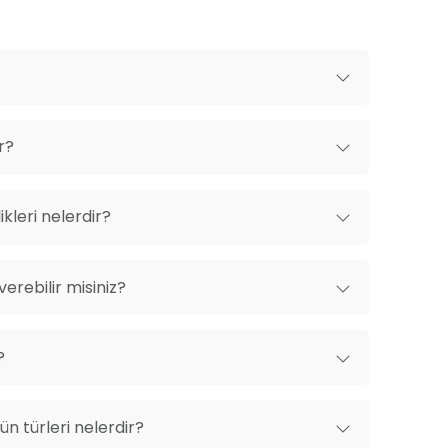
bileceğiniz bir cennet. Yeşilin her tonunu
etkinlik alanlarımız, etkinliğinize doğal bir
r?
kleri nelerdir?
erebilir misiniz?
?
n türleri nelerdir?