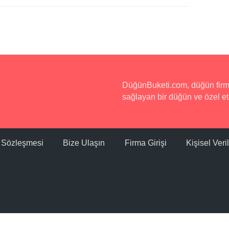
DüğünBuketi.com, düğün firmala
sağlayan bir düğün ve özel etk
ı Sözleşmesi
Bize Ulaşın
Firma Girişi
Kişisel Ver