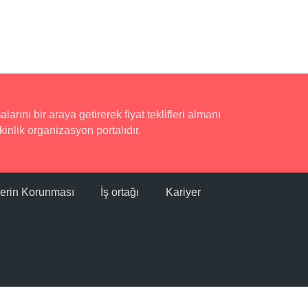
rını bir araya getirerek fiyat teklifleri almanı
inlik organizasyon portalıdır.
ilerin Korunması
İş ortağı
Kariyer