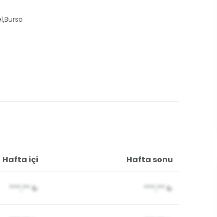
,
l
Bursa
Hafta içi
Hafta sonu
***,**
₺
***,**
₺