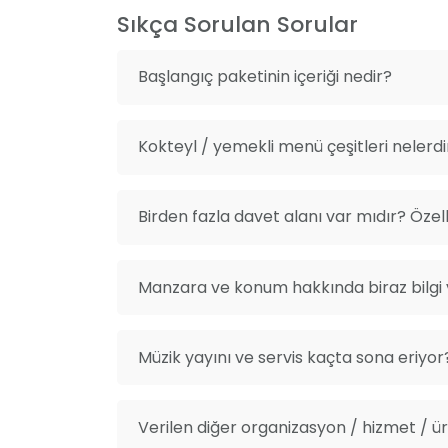
stresinden uzaklaşarak dingin bir nefes ala
Sıkça Sorulan Sorular
bulabileceğiniz bahçemiz ve şehir manzaralı 
güzellik katıyor.
Başlangıç paketinin içeriği nedir?
Kokteyl / yemekli menü çeşitleri nelerdi
Birden fazla davet alanı var mıdır? Özelli
Manzara ve konum hakkında biraz bilgi v
Müzik yayını ve servis kaçta sona eriyor
Verilen diğer organizasyon / hizmet / ürü