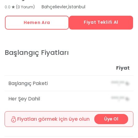
,
Bahçelievler
İstanbul
0.0
(0 Yorum)
Fiyat Teklifi Al
Hemen Ara
Başlangıç Fiyatları
Fiyat
Başlangıç Paketi
***,**
₺
Her Şey Dahil
***,**
₺
Fiyatları görmek için üye olun
Üye Ol