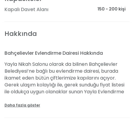
150 - 200 kişi
Kapalı Davet Alanı
Hakkında
Bahçelievler Evlendirme Dairesi Hakkında
Yayla Nikah Salonu olarak da bilinen Bahçelievler
Belediyesi’ne bağlı bu evlendirme dairesi, burada
ikamet eden bütün çiftlerimize kapılarını açıyor.
Gerek ulaşım kolaylığı ile, gerek sunduğu fiyat listesi
ile oldukça uygun olanaklar sunan Yayla Evlendirme
Salonu, Bahçelievler Kültür Merkezi binasının içinde
hizmet vermekte. 250 TL'den başlayan güncel
Daha fazla göster
başlangıç paketi fiyatları ve diğer kiralama bilgilerini
bulabilirsiniz. Nikah akdi için gerekli belgeleri de bu
yazımızda bulabilirsiniz.