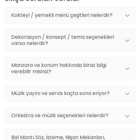
Sahne sistemleri, ses ve ışık
formu doldurarak bize ulaşabilirsiniz.
Menüde değişiklik seçeneği
Kokteyl / yemekli menü çeşitleri nelerdir?
Catering
Jeneratör
Dekorasyon / konsept / tema seçenekleri
varsa nelerdir?
Isıtma sistemleri
Kişiye özgü süsleme tasarımı
Manzara ve konum hakkında biraz bilgi
Klima
verebilir misiniz?
Vale
Servis elemanı
Müzik yayını ve servis kaçta sona eriyor?
Etkinlik sorumlusu
Orkestra ve müzik seçenekleri nelerdir?
Bal Mantı Söz, İsteme, Nişan Mekanları,