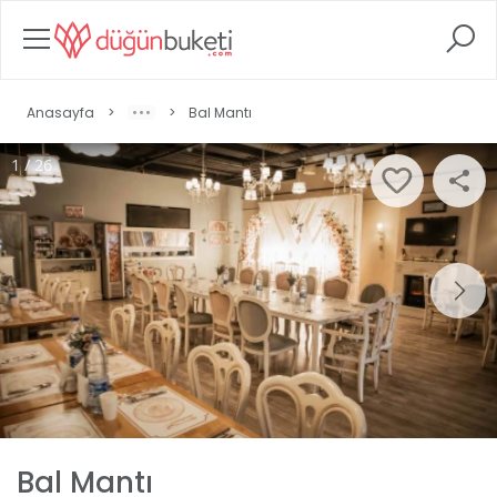
Anasayfa
>
>
Bal Mantı
1 / 26
Bal Mantı