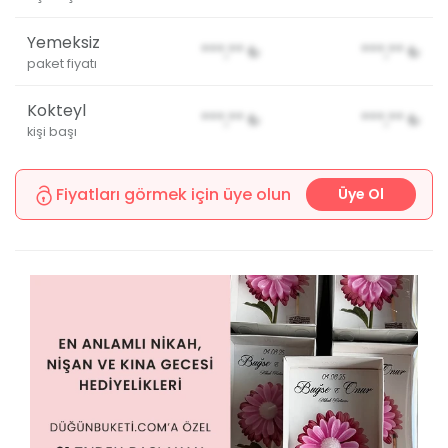
Yemeksiz
***,**
₺
***,**
₺
paket fiyatı
Kokteyl
***,**
₺
***,**
₺
kişi başı
Fiyatları görmek için üye olun
Üye Ol