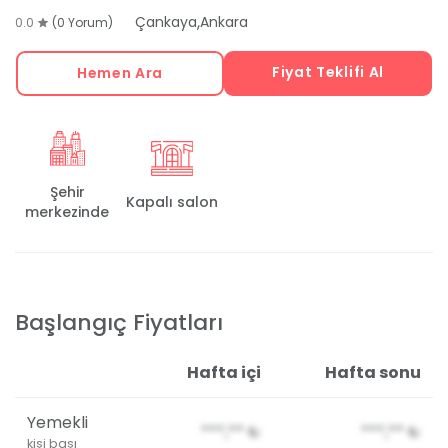
,
Çankaya
Ankara
0.0
(0 Yorum)
Fiyat Teklifi Al
Hemen Ara
Şehir
Kapalı salon
merkezinde
Başlangıç Fiyatları
Hafta içi
Hafta sonu
Yemekli
***,**
₺
***,**
₺
kişi başı