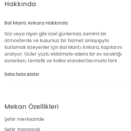
Hakkında
Bal Mantı Ankara Hakkında
Söz veya nişan gibi özel günlerinizi, samimi bir
atmosferde ve kusursuz bir hizmet anlayışıyla
kutlamak isteyenler için Bal Mantı Ankara, kapılarını
aralıyor. Güler yüzlü ekibimizle adeta bir ev sıcaklığı
sunarken, temizlik ve kalite standartlarımızla fark
yaratıyoruz. Organizasyon alanında da uzmanlaşmış
olan Bal Mantı ekibi olarak, her bir detayın gönlünüze
Daha fazla göster
göre olması için profesyonel hizmet sağlıyoruz.
Restoranımızın krem ve beyaz tonlarındaki huzur
verici dekorasyonu, özel gününüze daha da bir anlam
katıyor. Konseptinize uygun değişiklikler
Mekan Özellikleri
yapabilmenizi sağlayarak, süsleme ve yerleşimde
esneklik sunuyoruz.
Şehir merkezinde
Lezzetin Adresi
Şehir manzaralı