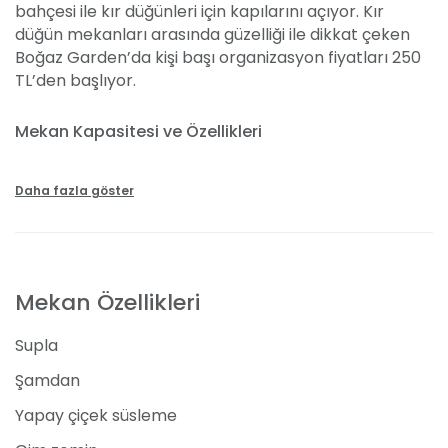
bahçesi ile kır düğünleri için kapılarını açıyor. Kır
düğün mekanları arasında güzelliği ile dikkat çeken
Boğaz Garden’da kişi başı organizasyon fiyatları 250
TL’den başlıyor.
Mekan Kapasitesi ve Özellikleri
Kır bahçesi ve kapalı düğün salonu ile hizmet veren
mekanda 250 araçlık otopark alanı da bulunuyor.
Daha fazla göster
Kapalı salon 400 davetli ağırlayabilirken bu sayı kır
bahçesinde 500 kişiye kadar çıkabiliyor. Kış
bahçesine de sahip olan Boğaz Garden’da dört
mevsim düğün yapabilirsiniz.
Dekorasyonda yapay
Mekan Özellikleri
çiçek süslemelerine ağırlık veren Boğaz Garden
ferah, genç ve romantik bir atmosfer sunuyor. Gelin
Supla
yolu tasarımı da yine kır bahçesi konseptine uygun
olarak yapılıyor. Ağaçların arasında, yeşillikler içinde
Şamdan
dünya evine girmek isterseniz burayı tercih
Yapay çiçek süsleme
edebilirsiniz. M
ekanın boğaz ve doğa manzarası ile kır
bahçesi konforlu bir alan sunuyor.