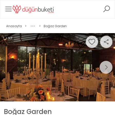
Anasayfa
>
>
Boğaz Garden
1 / 97
Boğaz Garden