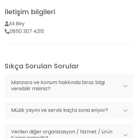
Mekan dışı fotoğrafçı getirme
İletişim bilgileri
Mekan dışı organizasyon getirme
Ali Bey
0850 307 4215
Sıkça Sorulan Sorular
Manzara ve konum hakkında biraz bilgi
verebilir misiniz?
Müzik yayını ve servis kaçta sona eriyor?
Verilen diğer organizasyon / hizmet / ürün
türleri nelerdir?