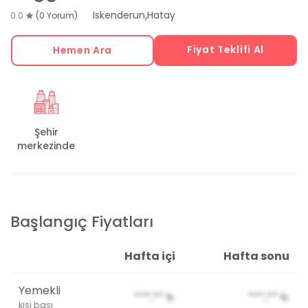
,
Iskenderun
Hatay
0.0
(0 Yorum)
Fiyat Teklifi Al
Hemen Ara
Şehir
merkezinde
Başlangıç Fiyatları
Hafta içi
Hafta sonu
Yemekli
***,**
₺
***,**
₺
kişi başı