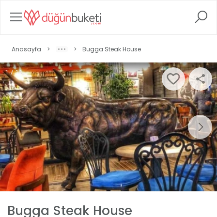
Anasayfa
>
>
Bugga Steak House
1 / 11
Bugga Steak House