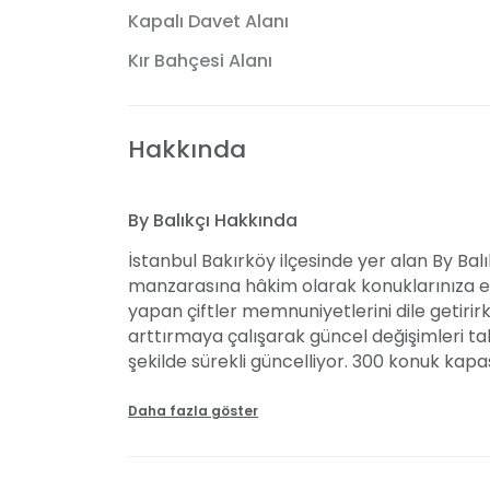
Kapalı Davet Alanı
Kır Bahçesi Alanı
Hakkında
By Balıkçı Hakkında
İstanbul Bakırköy ilçesinde yer alan By Bal
manzarasına hâkim olarak konuklarınıza eş
yapan çiftler memnuniyetlerini dile getir
arttırmaya çalışarak güncel değişimleri tak
şekilde sürekli güncelliyor. 300 konuk kap
fiyatları ise sadece 50TL’den başlıyor.
Daha fazla göster
Mekânın Özellikleri
By Balıkçı, alanında en iyilerinin arasında