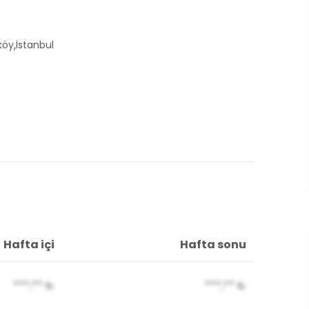
,
köy
İstanbul
Hafta içi
Hafta sonu
***,**
₺
***,**
₺