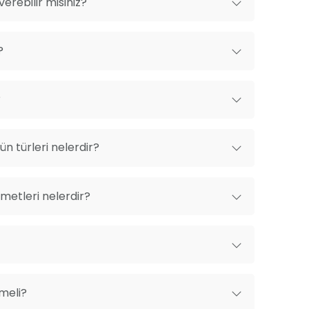
erebilir misiniz?
?
?
n türleri nelerdir?
metleri nelerdir?
lmeli?