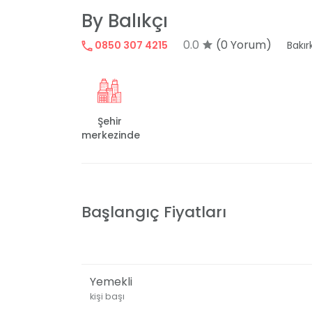
By Balıkçı
0.0
(0 Yorum)
0850 307 4215
Bakır
Şehir
merkezinde
Başlangıç Fiyatları
Yemekli
kişi başı