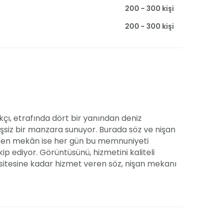
200 - 300 kişi
200 - 300 kişi
ıkçı, etrafında dört bir yanından deniz
siz bir manzara sunuyor. Burada söz ve nişan
irken mekân ise her gün bu memnuniyeti
ip ediyor. Görüntüsünü, hizmetini kaliteli
asitesine kadar hizmet veren söz, nişan mekanı
 yer alırken bir restoran olmasına rağmen söz,