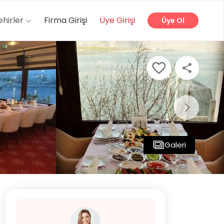
ehirler
Firma Girişi
Üye Girişi
Üye Ol
Galeri