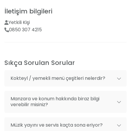
müzisyenlerin harika müzikleri eşliğinde keyifli anlar
Mekan dışı fotoğrafçı getirme
sizi bekliyor. Müziğin ve eğlencenin doruklarını
İletişim bilgileri
Mekan dışı organizasyon getirme
yaşayacağınız bu özel mekanda, tüm detaylar sizin
mutluluğunuz için düşünülmüştür. Eğlencenin bitiş
Yetkili Kişi
After party alanı
saati olan 01:00'e kadar doyasıya dans edebilir ve
0850 307 4215
arkadaşlarınızla harika bir zaman geçirebilirsiniz.
Sıkça Sorulan Sorular
Kokteyl / yemekli menü çeşitleri nelerdir?
Manzara ve konum hakkında biraz bilgi
verebilir misiniz?
Müzik yayını ve servis kaçta sona eriyor?