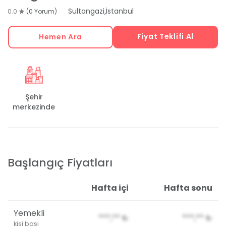
,
Sultangazi
İstanbul
0.0
(0 Yorum)
Fiyat Teklifi Al
Hemen Ara
Şehir
merkezinde
Başlangıç Fiyatları
Hafta içi
Hafta sonu
Yemekli
***,**
₺
***,**
₺
kişi başı