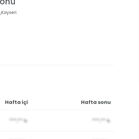
lonu
,
s
Kayseri
Hafta içi
Hafta sonu
***,**
₺
***,**
₺