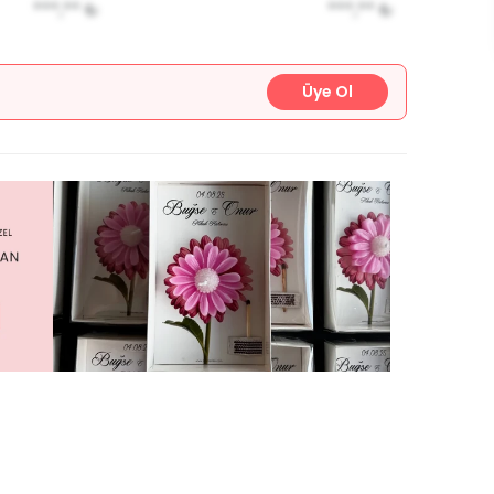
***,**
₺
***,**
₺
Üye Ol