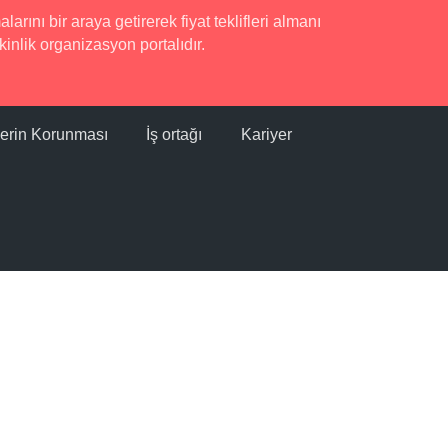
rını bir araya getirerek fiyat teklifleri almanı
inlik organizasyon portalıdır.
ilerin Korunması
İş ortağı
Kariyer