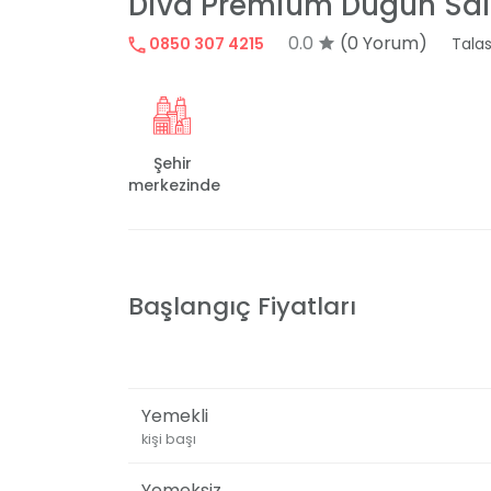
Diva Premium Düğün Sa
0.0
(0 Yorum)
0850 307 4215
Tala
Şehir
merkezinde
Başlangıç Fiyatları
Yemekli
kişi başı
Yemeksiz