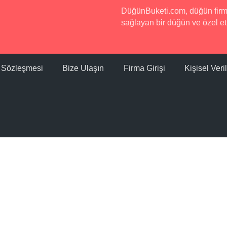
DüğünBuketi.com, düğün firmala
sağlayan bir düğün ve özel etk
ı Sözleşmesi
Bize Ulaşın
Firma Girişi
Kişisel Ver