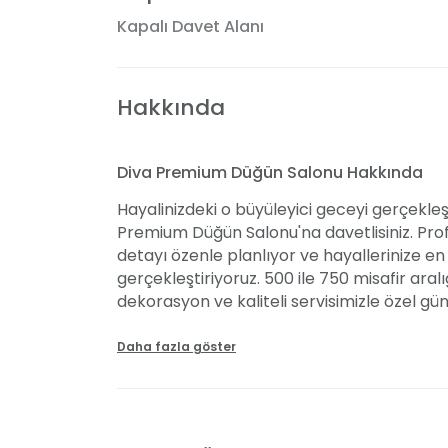
Kapalı Davet Alanı
Hakkında
Diva Premium Düğün Salonu Hakkında
Hayalinizdeki o büyüleyici geceyi gerçekleş
Premium Düğün Salonu'na davetlisiniz. Profe
detayı özenle planlıyor ve hayallerinize 
gerçekleştiriyoruz. 500 ile 750 misafir ara
dekorasyon ve kaliteli servisimizle özel gün
masalının içinde bulacağınız, şıklık ve ih
hayallerinizin ötesine geçmeye hazır olun.
Daha fazla göster
Davet Alanları ve Kapasite
Diva Premium Düğün Salonu olarak sunduğu