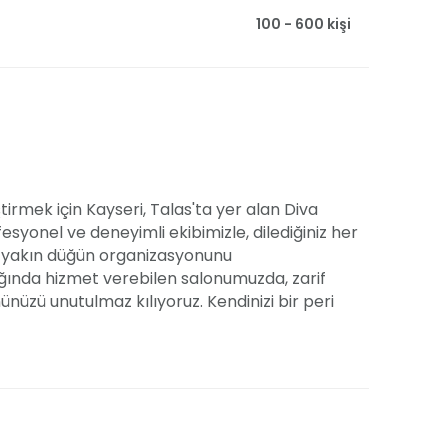
100 - 600 kişi
tirmek için Kayseri, Talas'ta yer alan Diva
syonel ve deneyimli ekibimizle, dilediğiniz her
en yakın düğün organizasyonunu
lığında hizmet verebilen salonumuzda, zarif
ünüzü unutulmaz kılıyoruz. Kendinizi bir peri
tişamın ön planda olduğu bu özel mekanda
muz davet alanları, modern mimarisi ve şık